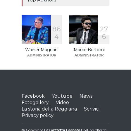
Immergas
REGGIANA
22 Maggio 2021
8
6
2
7
4
6
Wainer Magnani
Marco Bertolini
ADMINISTRATOR
ADMINISTRATOR
Facebook
Youtube
News
Fotogallery
Video
La storia della Reggiana
Scrivici
Privacy policy
© Copyright
La Gazzetta Granata
Hosting offerto