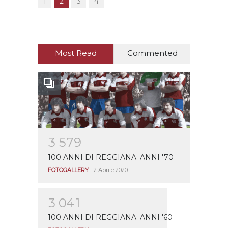
1
2
3
4
Most Read
Commented
3
5
7
9
100 ANNI DI REGGIANA: ANNI '70
FOTOGALLERY
2 Aprile 2020
3
0
4
1
100 ANNI DI REGGIANA: ANNI '60