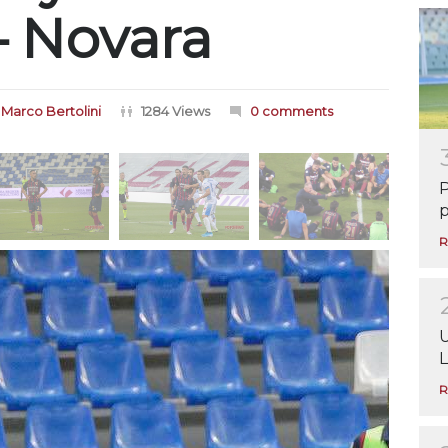
– Novara
Marco Bertolini
1284 Views
0 comments
P
p
R
U
L
R