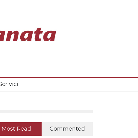
Scrivici
Most Read
Commented