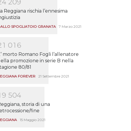
2
4
2
0
9
a Reggiana rischia l’ennesima
ngiustizia
ALLO SPOGLIATOIO GRANATA
7 Marzo 2021
2
1
0
1
6
’ morto Romano Fogli l’allenatore
ella promozione in serie B nella
tagione 80/81
EGGIANA FOREVER
21 Settembre 2021
1
9
5
0
4
eggiana, storia di una
etrocessione/fine
EGGIANA
15 Maggio 2021