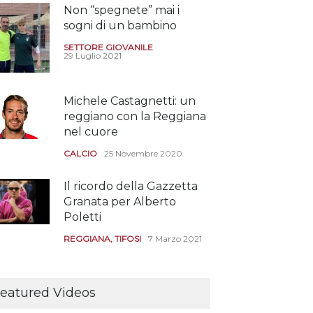
Non “spegnete” mai i
sogni di un bambino
SETTORE GIOVANILE
29 Luglio 2021
Michele Castagnetti: un
reggiano con la Reggiana
nel cuore
CALCIO
25 Novembre 2020
Il ricordo della Gazzetta
Granata per Alberto
Poletti
REGGIANA
,
TIFOSI
7 Marzo 2021
Tutte le modalità per
assistere agli allenamenti
eatured Videos
e alle amichevoli