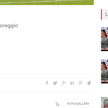
L
toreggio
FOTOGALLERY