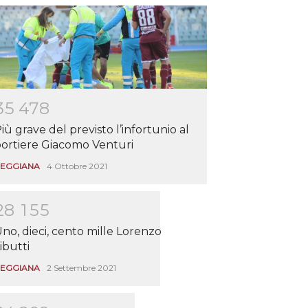
3
5
4
7
8
iù grave del previsto l’infortunio al
ortiere Giacomo Venturi
EGGIANA
4 Ottobre 2021
2
8
1
5
5
no, dieci, cento mille Lorenzo
ibutti
EGGIANA
2 Settembre 2021