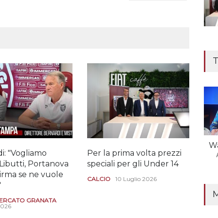
T
Wa
i: "Vogliamo
Per la prima volta prezzi
Il "
Libutti, Portanova
speciali per gli Under 14
Dio
Girma se ne vuole
CALCIO
10 Luglio 2026
CAL
"
29 G
ERCATO GRANATA
2026