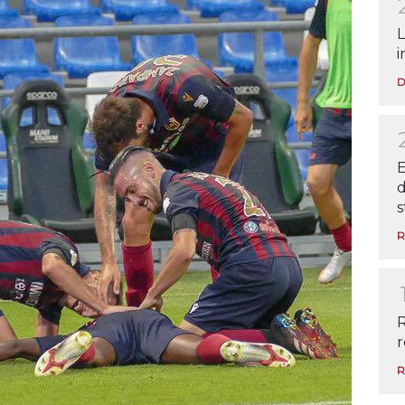
L
i
D
E
d
s
R
R
r
R