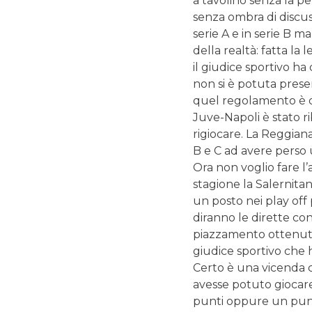
a tavolino senza la p
senza ombra di discuss
serie A e in serie B m
della realtà: fatta la
il giudice sportivo ha
non si è potuta present
quel regolamento è di
Juve-Napoli è stato ri
rigiocare. La Reggiana,
B e C ad avere perso 
Ora non voglio fare l
stagione la Salernitan
un posto nei play off 
diranno le dirette co
piazzamento ottenuto
giudice sportivo che 
Certo è una vicenda c
avesse potuto giocare
punti oppure un punto 