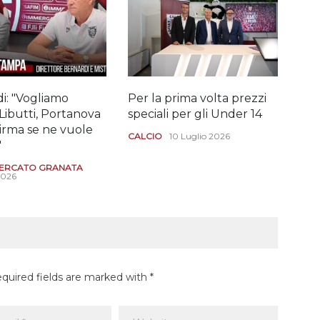
i: "Vogliamo
Per la prima volta prezzi
Il "
Libutti, Portanova
speciali per gli Under 14
Dio
Girma se ne vuole
CALCIO
10 Luglio 2026
CAL
"
29 G
ERCATO GRANATA
2026
equired fields are marked with *