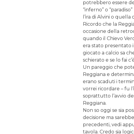
potrebbero essere dec
“inferno” o “paradiso
l’ira di Alvini o quell
Ricordo che la Reggia
occasione della retro
quando il Chievo Ver
era stato presentato 
giocato a calcio sa c
schierato e se lo fai c
Un pareggio che potev
Reggiana e determinar
erano scaduti i termin
vorrei ricordare – fu 
soprattutto l’avvio dei
Reggiana.
Non so oggi se sia pos
decisione ma sarebbe
precedenti, vedi app
tavola. Credo sia logi