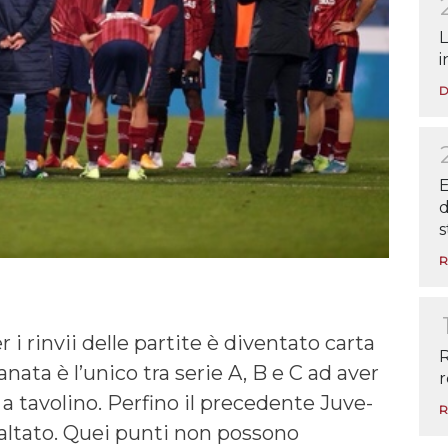
L
i
D
E
d
s
R
 i rinvii delle partite è diventato carta
R
ranata è l’unico tra serie A, B e C ad aver
r
 a tavolino. Perfino il precedente Juve-
R
baltato. Quei punti non possono