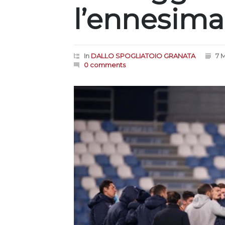
l’ennesima 
In
DALLO SPOGLIATOIO GRANATA
7 
0 comments