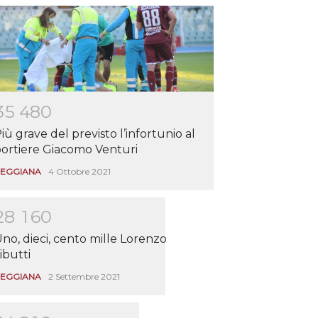
3
5
4
8
0
iù grave del previsto l’infortunio al
ortiere Giacomo Venturi
EGGIANA
4 Ottobre 2021
2
8
1
6
0
no, dieci, cento mille Lorenzo
ibutti
EGGIANA
2 Settembre 2021