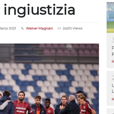
ingiustizia
Marzo 2021
Wainer Magnani
24210 Views
P
p
R
U
L
R