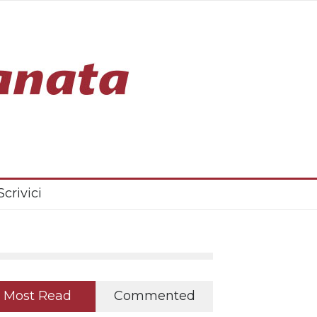
Scrivici
Most Read
Commented