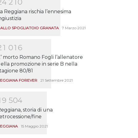
2
4
2
1
0
a Reggiana rischia l’ennesima
ngiustizia
ALLO SPOGLIATOIO GRANATA
7 Marzo 2021
2
1
0
1
6
’ morto Romano Fogli l’allenatore
ella promozione in serie B nella
tagione 80/81
EGGIANA FOREVER
21 Settembre 2021
1
9
5
0
4
eggiana, storia di una
etrocessione/fine
EGGIANA
15 Maggio 2021