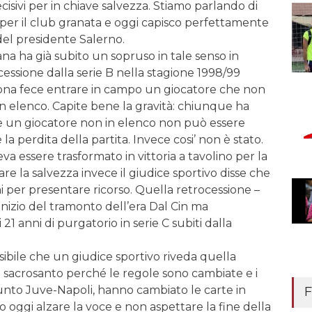
isivi per in chiave salvezza. Stiamo parlando di
” per il club granata e oggi capisco perfettamente
a del presidente Salerno.
na ha già subito un sopruso in tale senso in
cessione dalla serie B nella stagione 1998/99
ona fece entrare in campo un giocatore che non
in elenco. Capite bene la gravità: chiunque ha
he un giocatore non in elenco non può essere
’è la perdita della partita. Invece cosi’ non è stato.
a essere trasformato in vittoria a tavolino per la
e la salvezza invece il giudice sportivo disse che
i per presentare ricorso. Quella retrocessione –
l’inizio del tramonto dell’era Dal Cin ma
 21 anni di purgatorio in serie C subiti dalla
sibile che un giudice sportivo riveda quella
 sacrosanto perché le regole sono cambiate e i
unto Juve-Napoli, hanno cambiato le carte in
F
co oggi alzare la voce e non aspettare la fine della