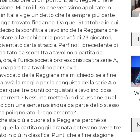
enalizzazione di un punto. Erano regole chiare
ione. Mi ero illuso che venissimo applicate in
a in Italia vige un detto che fa sempre più parte
 legge trovato l’inganno. Da quel 31 ottobre in cui
 deciso la sconfitta a tavolino della Reggiana che
are all’Arechi per la positività di 23 giocatori,
T
ventato carta straccia. Perfino il precedente di
baltato da sconfitta a tavolino a partita da
 ora, è l’unica società professionistica tra serie A,
una partita a tavolino per Covid.
’avvocato della Reggiana ma mi chiedo: se a fine
a avrà la meglio per la conquista della serie A o
per quei tre punti conquistati a tavolino, cosa
Wa
ncorrenti? Nessuno metterà in discussione quel
 con una sentenza iniqua da parte dello stesso
ha poi ignorato il regolamento?
he sta più a cuore alla Reggiana perché se
 quella partita oggi i granata potevano avere tre
in più in classifica. Punti che a fine stagione