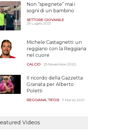
Non “spegnete” mai i
sogni di un bambino
SETTORE GIOVANILE
29 Luglio 2021
Michele Castagnetti: un
reggiano con la Reggiana
nel cuore
CALCIO
25 Novembre 2020
Il ricordo della Gazzetta
Granata per Alberto
Poletti
REGGIANA
,
TIFOSI
7 Marzo 2021
Tutte le modalità per
assistere agli allenamenti
eatured Videos
e alle amichevoli