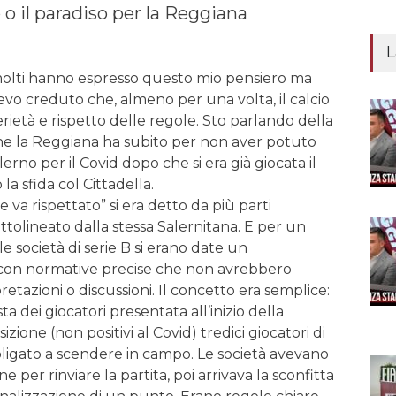
 o il paradiso per la Reggiana
L
molti hanno espresso questo mio pensiero ma
vevo creduto che, almeno per una volta, il calcio
erietà e rispetto delle regole. Sto parlando della
che la Reggiana ha subito per non aver potuto
lerno per il Covid dopo che si era già giocata il
la sfida col Cittadella.
va rispettato” si era detto da più parti
ttolineato dalla stessa Salernitana. E per un
le società di serie B si erano date un
con normative precise che non avrebbero
retazioni o discussioni. Il concetto era semplice:
sta dei giocatori presentata all’inizio della
izione (non positivi al Covid) tredici giocatori di
bbligato a scendere in campo. Le società avevano
 per rinviare la partita, poi arrivava la sconfitta