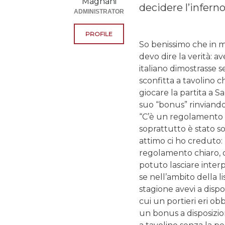
Magnani
decidere l’inferno
ADMINISTRATOR
PROFILE
So benissimo che in 
devo dire la verità: a
italiano dimostrasse s
sconfitta a tavolino 
giocare la partita a Sa
suo “bonus” rinviando 
“C’è un regolamento e 
soprattutto è stato so
attimo ci ho creduto: 
regolamento chiaro, 
potuto lasciare interp
se nell’ambito della li
stagione avevi a dispos
cui un portieri eri o
un bonus a disposizione