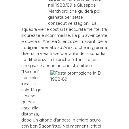
nel 1988/89 a Giuseppe
Marchioro che guiderà poi i
granata per sette
consecutive stagioni. La
squadra viene costruita accuratamente, tra
sicurezze e scommesse. La più avvincente
è quella di Andrea Silenzi, centr’avanti della
Lodigiani arenato ad Arezzo che in granata
diverrà la vera trave portante della squadra.
La differenza la fa anche l’ottima difesa,
che grazie anche ad uno st
repitoso
“Rambo”
Facciolo
incassa
solo 14 gol.
Il diesel
granata
esce alla
distanza,
dopo un girone d’andata in chiaro-scuro
con ben 5 sconfitte. Nei momenti critici