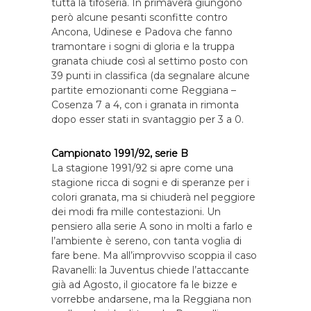
tutta la tifoseria. In primavera giungono
però alcune pesanti sconfitte contro
Ancona, Udinese e Padova che fanno
tramontare i sogni di gloria e la truppa
granata chiude così al settimo posto con
39 punti in classifica (da segnalare alcune
partite emozionanti come Reggiana –
Cosenza 7 a 4, con i granata in rimonta
dopo esser stati in svantaggio per 3 a 0.
Campionato 1991/92, serie B
La stagione 1991/92 si apre come una
stagione ricca di sogni e di speranze per i
colori granata, ma si chiuderà nel peggiore
dei modi fra mille contestazioni. Un
pensiero alla serie A sono in molti a farlo e
l’ambiente è sereno, con tanta voglia di
fare bene. Ma all’improvviso scoppia il caso
Ravanelli: la Juventus chiede l’attaccante
già ad Agosto, il giocatore fa le bizze e
vorrebbe andarsene, ma la Reggiana non