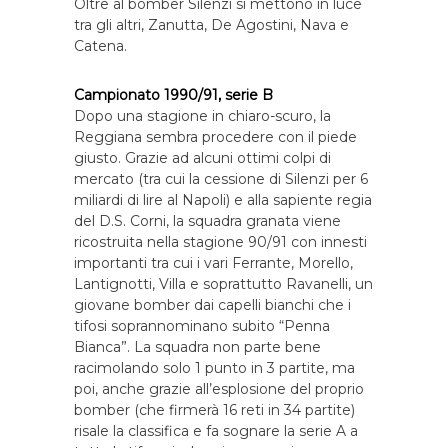
Oltre al bomber Silenzi si mettono in luce
tra gli altri, Zanutta, De Agostini, Nava e
Catena.
Campionato 1990/91, serie B
Dopo una stagione in chiaro-scuro, la
Reggiana sembra procedere con il piede
giusto. Grazie ad alcuni ottimi colpi di
mercato (tra cui la cessione di Silenzi per 6
miliardi di lire al Napoli) e alla sapiente regia
del D.S. Corni, la squadra granata viene
ricostruita nella stagione 90/91 con innesti
importanti tra cui i vari Ferrante, Morello,
Lantignotti, Villa e soprattutto Ravanelli, un
giovane bomber dai capelli bianchi che i
tifosi soprannominano subito “Penna
Bianca”. La squadra non parte bene
racimolando solo 1 punto in 3 partite, ma
poi, anche grazie all’esplosione del proprio
bomber (che firmerà 16 reti in 34 partite)
risale la classifica e fa sognare la serie A a