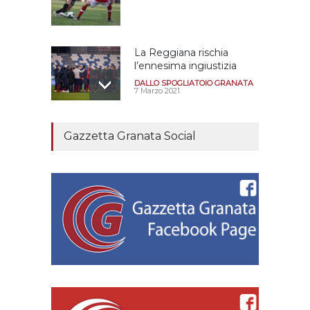
La Reggiana rischia
l’ennesima ingiustizia
DALLO SPOGLIATOIO GRANATA
7 Marzo 2021
E’ morto Romano Fogli
Gazzetta Granata Social
l’allenatore della
promozione in serie B
nella stagione 80/81
REGGIANA FOREVER
21 Settembre 2021