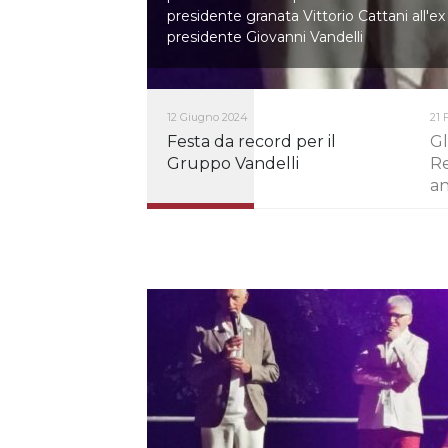
presidente granata Vittorio Cattani all'ex
presidente Giovanni Vandelli
12 Giugno 2024
21 
Festa da record per il
Gl
Gruppo Vandelli
Re
an