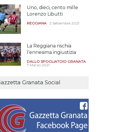
Uno, dieci, cento mille
Lorenzo Libutti
REGGIANA
2 Settembre 2021
La Reggiana rischia
l’ennesima ingiustizia
DALLO SPOGLIATOIO GRANATA
7 Marzo 2021
E’ morto Romano Fogli
azzetta Granata Social
l’allenatore della
promozione in serie B
nella stagione 80/81
REGGIANA FOREVER
21 Settembre 2021