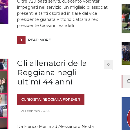
Oltre 720 pasti serviti, duecento volontari
impegnati nel servizio, un migliaio di associati
presenti e tanti ospiti ad iniziare dal vice
presidente granata Vittorio Cattani all’ex
presidente Giovanni Vandelli
READ MORE
Gli allenatori della
0
Reggiana negli
ultimi 44 anni
G
CURIOSITÀ
,
REGGIANA FOREVER
21 Febbraio 2024
Da Franco Marini ad Alessandro Nesta