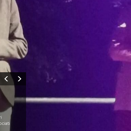
i
ociati