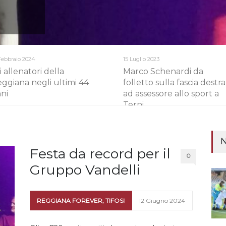
Febbraio 2024
15 Luglio 2023
i allenatori della
Marco Schenardi da
ggiana negli ultimi 44
folletto sulla fascia destra
ni
ad assessore allo sport a
Terni
N
Festa da record per il
0
Gruppo Vandelli
REGGIANA FOREVER
,
TIFOSI
12 Giugno 2024