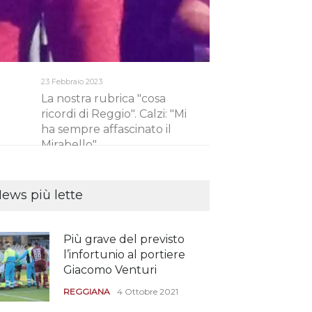
23 Febbraio 2023
5 Gennaio 2023
La nostra rubrica "cosa
La nostra rubric
ricordi di Reggio". Calzi: "Mi
Zanutta "mio fig
ha sempre affascinato il
è reggiano"
Mirabello"
ews più lette
Più grave del previsto
l’infortunio al portiere
Giacomo Venturi
REGGIANA
4 Ottobre 2021