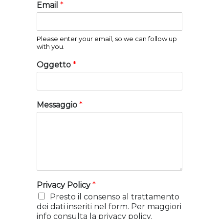
o
o
Email
*
m
g
e
n
o
m
Please enter your email, so we can follow up
e
with you.
Oggetto
*
Messaggio
*
Privacy Policy
*
Presto il consenso al trattamento
dei dati inseriti nel form. Per maggiori
info consulta la privacy policy.