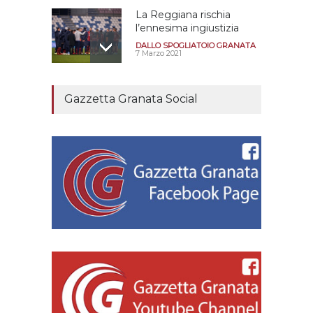
La Reggiana rischia
l’ennesima ingiustizia
DALLO SPOGLIATOIO GRANATA
7 Marzo 2021
E’ morto Romano Fogli
Gazzetta Granata Social
l’allenatore della
promozione in serie B
nella stagione 80/81
REGGIANA FOREVER
21 Settembre 2021