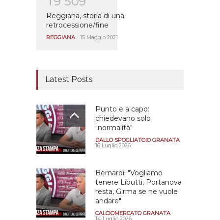
1
9
5
0
9
Reggiana, storia di una
retrocessione/fine
REGGIANA
15 Maggio 2021
Latest Posts
Punto e a capo:
chiedevano solo
"normalità"
DALLO SPOGLIATOIO GRANATA
16 Luglio 2026
Bernardi: "Vogliamo
tenere Libutti, Portanova
resta, Girma se ne vuole
andare"
CALCIOMERCATO GRANATA
14 Luglio 2026