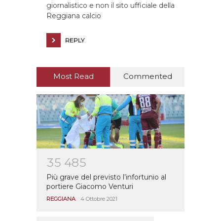
giornalistico e non il sito ufficiale della
Reggiana calcio
REPLY
Most Read
Commented
3
5
4
8
5
Più grave del previsto l’infortunio al
portiere Giacomo Venturi
REGGIANA
4 Ottobre 2021