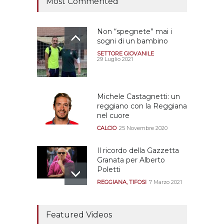
Most Commented
Non “spegnete” mai i
sogni di un bambino
SETTORE GIOVANILE
29 Luglio 2021
Michele Castagnetti: un
reggiano con la Reggiana
nel cuore
CALCIO
25 Novembre 2020
Il ricordo della Gazzetta
Granata per Alberto
Poletti
REGGIANA
,
TIFOSI
7 Marzo 2021
Tutte le modalità per
assistere agli allenamenti
Featured Videos
e alle amichevoli