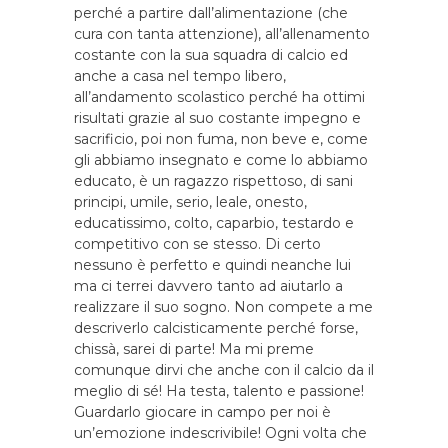
perché a partire dall’alimentazione (che
cura con tanta attenzione), all’allenamento
costante con la sua squadra di calcio ed
anche a casa nel tempo libero,
all’andamento scolastico perché ha ottimi
risultati grazie al suo costante impegno e
sacrificio, poi non fuma, non beve e, come
gli abbiamo insegnato e come lo abbiamo
educato, è un ragazzo rispettoso, di sani
principi, umile, serio, leale, onesto,
educatissimo, colto, caparbio, testardo e
competitivo con se stesso. Di certo
nessuno è perfetto e quindi neanche lui
ma ci terrei davvero tanto ad aiutarlo a
realizzare il suo sogno. Non compete a me
descriverlo calcisticamente perché forse,
chissà, sarei di parte! Ma mi preme
comunque dirvi che anche con il calcio da il
meglio di sé! Ha testa, talento e passione!
Guardarlo giocare in campo per noi è
un’emozione indescrivibile! Ogni volta che