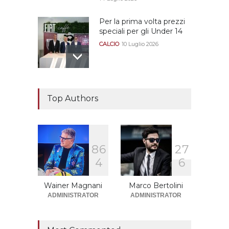
Per la prima volta prezzi
speciali per gli Under 14
CALCIO
10 Luglio 2026
Il "faccia a faccia" Salerno-
Dionigi
Top Authors
CALCIOMERCATO GRANATA
29 Giugno 2026
8
6
2
7
Sono solo sette le
4
6
squadre che sono state
promosse la stagione
successiva alla
Wainer Magnani
Marco Bertolini
retrocessione
ADMINISTRATOR
ADMINISTRATOR
CALCIOMERCATO GRANATA
12 Giugno 2026