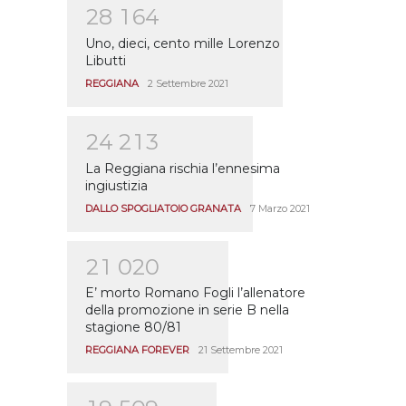
2
8
1
6
4
Uno, dieci, cento mille Lorenzo
Libutti
REGGIANA
2 Settembre 2021
2
4
2
1
3
La Reggiana rischia l’ennesima
ingiustizia
DALLO SPOGLIATOIO GRANATA
7 Marzo 2021
2
1
0
2
0
E’ morto Romano Fogli l’allenatore
della promozione in serie B nella
stagione 80/81
REGGIANA FOREVER
21 Settembre 2021