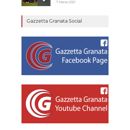
7 Marzo 2021
E’ morto Romano Fogli
Gazzetta Granata Social
l’allenatore della
promozione in serie B
nella stagione 80/81
REGGIANA FOREVER
21 Settembre 2021