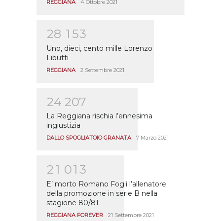
REGGIANA
4 Ottobre 2021
2
8
1
5
3
Uno, dieci, cento mille Lorenzo
Libutti
REGGIANA
2 Settembre 2021
2
4
2
0
7
La Reggiana rischia l’ennesima
ingiustizia
DALLO SPOGLIATOIO GRANATA
7 Marzo 2021
2
1
0
1
3
E’ morto Romano Fogli l’allenatore
della promozione in serie B nella
stagione 80/81
REGGIANA FOREVER
21 Settembre 2021