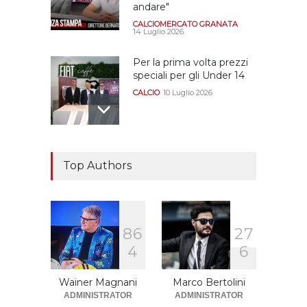
andare"
CALCIOMERCATO GRANATA
14 Luglio 2026
Per la prima volta prezzi
speciali per gli Under 14
CALCIO
10 Luglio 2026
Il "faccia a faccia" Salerno-
Dionigi
Top Authors
CALCIOMERCATO GRANATA
29 Giugno 2026
8
6
2
7
Sono solo sette le
4
6
squadre che sono state
promosse la stagione
successiva alla
Wainer Magnani
Marco Bertolini
retrocessione
ADMINISTRATOR
ADMINISTRATOR