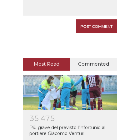
Most Read
Commented
3
5
4
7
5
Più grave del previsto l’infortunio al
portiere Giacomo Venturi