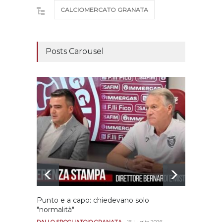
CALCIOMERCATO GRANATA
Posts Carousel
Punto e a capo: chiedevano solo
Bernar
"normalità"
Portan
andar
DALLO SPOGLIATOIO GRANATA
16 Luglio 2026