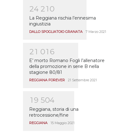
2
4
2
1
0
La Reggiana rischia l’ennesima
ingiustizia
DALLO SPOGLIATOIO GRANATA
7 Marzo 2021
2
1
0
1
6
E’ morto Romano Fogli l’allenatore
della promozione in serie B nella
stagione 80/81
REGGIANA FOREVER
21 Settembre 2021
1
9
5
0
4
Reggiana, storia di una
retrocessione/fine
REGGIANA
15 Maggio 2021