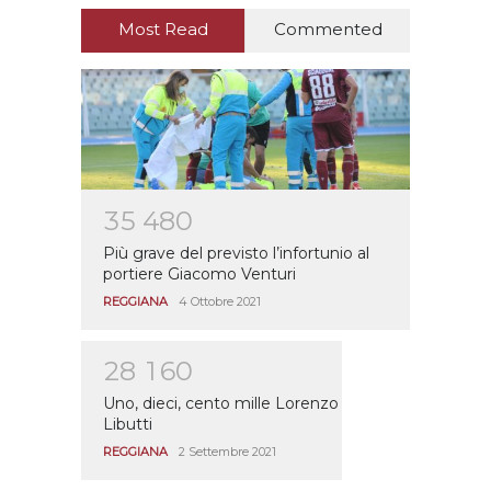
Most Read
Commented
3
5
4
8
0
Più grave del previsto l’infortunio al
portiere Giacomo Venturi
REGGIANA
4 Ottobre 2021
2
8
1
6
0
Uno, dieci, cento mille Lorenzo
Libutti
REGGIANA
2 Settembre 2021