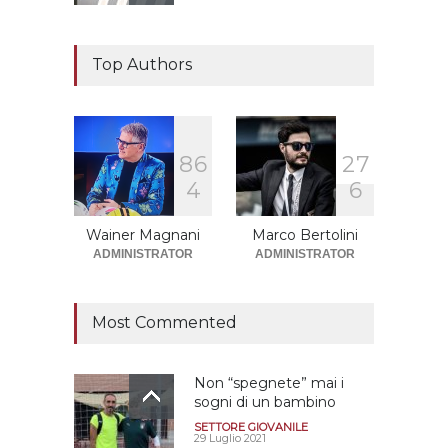
Il "faccia a faccia" Salerno-
Dionigi
Top Authors
CALCIOMERCATO GRANATA
29 Giugno 2026
8
6
2
7
Sono solo sette le
4
6
squadre che sono state
promosse la stagione
successiva alla
Wainer Magnani
Marco Bertolini
retrocessione
ADMINISTRATOR
ADMINISTRATOR
CALCIOMERCATO GRANATA
12 Giugno 2026
Most Commented
Non “spegnete” mai i
sogni di un bambino
SETTORE GIOVANILE
29 Luglio 2021