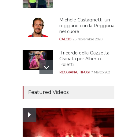
Michele Castagnetti: un
reggiano con la Reggiana
nel cuore
CALCIO
25 Novembre 2020
Il ricordo della Gazzetta
Granata per Alberto
Poletti
REGGIANA
,
TIFOSI
7 Marzo 2021
Tutte le modalità per
assistere agli allenamenti
Featured Videos
e alle amichevoli
REGGIANA
19 Luglio 2021
Ecco le prove
dell’incongruenza delle