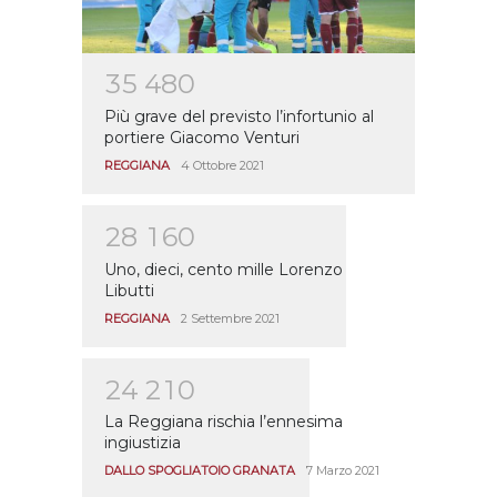
3
5
4
8
0
Più grave del previsto l’infortunio al
portiere Giacomo Venturi
REGGIANA
4 Ottobre 2021
2
8
1
6
0
Uno, dieci, cento mille Lorenzo
Libutti
REGGIANA
2 Settembre 2021
2
4
2
1
0
La Reggiana rischia l’ennesima
ingiustizia
DALLO SPOGLIATOIO GRANATA
7 Marzo 2021