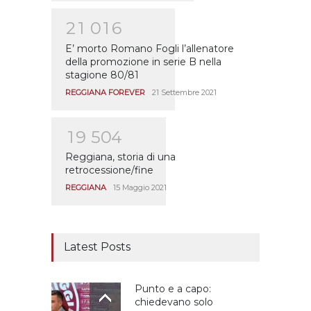
2
1
0
1
6
E’ morto Romano Fogli l’allenatore
della promozione in serie B nella
stagione 80/81
REGGIANA FOREVER
21 Settembre 2021
1
9
5
0
4
Reggiana, storia di una
retrocessione/fine
REGGIANA
15 Maggio 2021
Latest Posts
Punto e a capo:
chiedevano solo