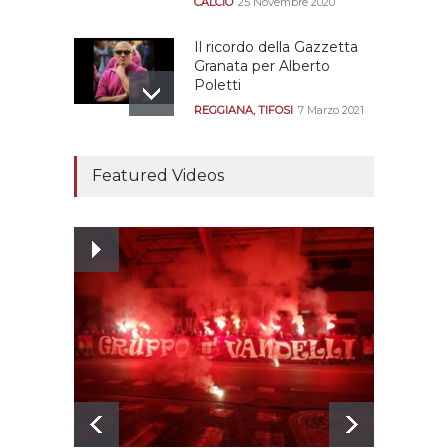
CALCIO
25 Novembre 2020
Il ricordo della Gazzetta
Granata per Alberto
Poletti
REGGIANA
,
TIFOSI
7 Marzo 2021
Tutte le modalità per
assistere agli allenamenti
Featured Videos
e alle amichevoli
REGGIANA
19 Luglio 2021
Ecco le prove
dell’incongruenza delle
due sentenze
REGGIANA
15 Aprile 2021