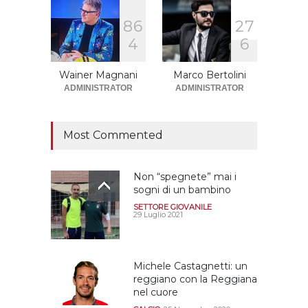
8
6
2
7
Sono solo sette le
4
6
squadre che sono state
promosse la stagione
successiva alla
Wainer Magnani
Marco Bertolini
retrocessione
ADMINISTRATOR
ADMINISTRATOR
CALCIOMERCATO GRANATA
12 Giugno 2026
Most Commented
Non “spegnete” mai i
sogni di un bambino
SETTORE GIOVANILE
29 Luglio 2021
Michele Castagnetti: un
reggiano con la Reggiana
nel cuore