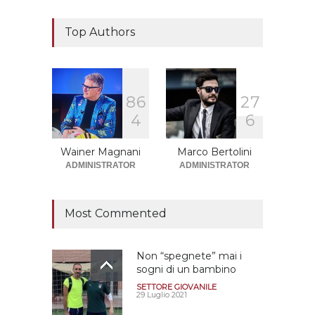
Il "faccia a faccia" Salerno-
Dionigi
Top Authors
CALCIOMERCATO GRANATA
29 Giugno 2026
8
6
2
7
Sono solo sette le
4
6
squadre che sono state
promosse la stagione
successiva alla
Wainer Magnani
Marco Bertolini
retrocessione
ADMINISTRATOR
ADMINISTRATOR
CALCIOMERCATO GRANATA
12 Giugno 2026
Most Commented
Non “spegnete” mai i
sogni di un bambino
SETTORE GIOVANILE
29 Luglio 2021