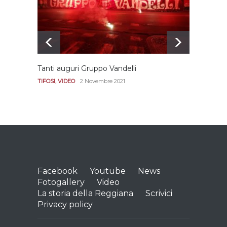
REGGIANA
15 Aprile 2021
Tanti auguri Gruppo Vandelli
Le imm
Diana
TIFOSI
,
VIDEO
2 Novembre 2021
REGGI
Facebook
Youtube
News
Fotogallery
Video
La storia della Reggiana
Scrivici
Privacy policy