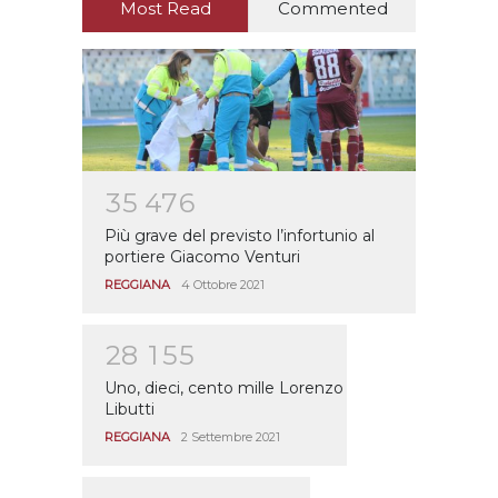
Most Read
Commented
3
5
4
7
6
Più grave del previsto l’infortunio al
portiere Giacomo Venturi
REGGIANA
4 Ottobre 2021
2
8
1
5
5
Uno, dieci, cento mille Lorenzo
Libutti
REGGIANA
2 Settembre 2021