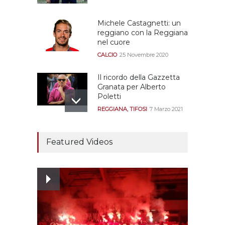
Michele Castagnetti: un
reggiano con la Reggiana
nel cuore
CALCIO
25 Novembre 2020
Il ricordo della Gazzetta
Granata per Alberto
Poletti
REGGIANA
,
TIFOSI
7 Marzo 2021
Tutte le modalità per
assistere agli allenamenti
Featured Videos
e alle amichevoli
REGGIANA
19 Luglio 2021
Ecco le prove
dell’incongruenza delle
due sentenze