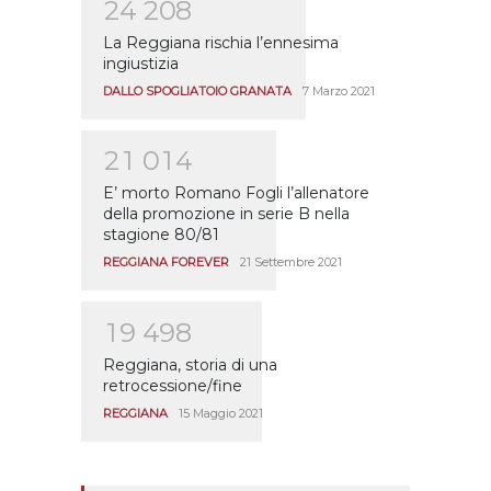
2
4
2
0
8
La Reggiana rischia l’ennesima
ingiustizia
DALLO SPOGLIATOIO GRANATA
7 Marzo 2021
2
1
0
1
4
E’ morto Romano Fogli l’allenatore
della promozione in serie B nella
stagione 80/81
REGGIANA FOREVER
21 Settembre 2021
1
9
4
9
8
Reggiana, storia di una
retrocessione/fine
REGGIANA
15 Maggio 2021