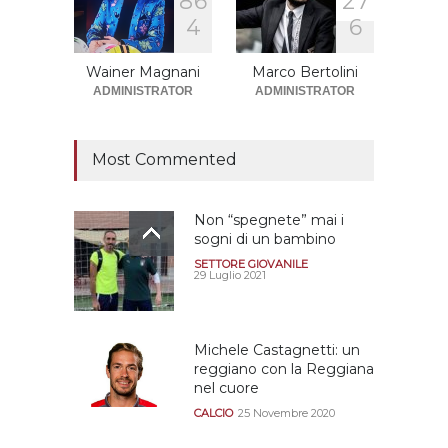
8
6
2
7
Sono solo sette le
4
6
squadre che sono state
promosse la stagione
successiva alla
Wainer Magnani
Marco Bertolini
retrocessione
ADMINISTRATOR
ADMINISTRATOR
CALCIOMERCATO GRANATA
12 Giugno 2026
Most Commented
Non “spegnete” mai i
sogni di un bambino
SETTORE GIOVANILE
29 Luglio 2021
Michele Castagnetti: un
reggiano con la Reggiana
nel cuore
CALCIO
25 Novembre 2020