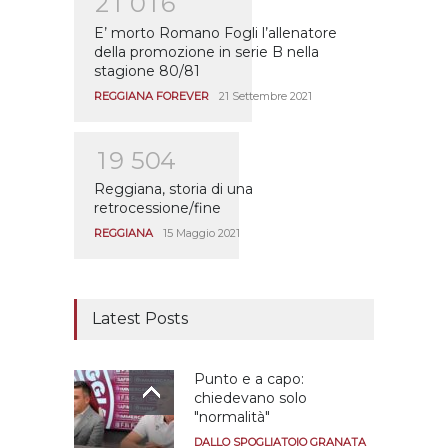
2
1
0
1
6
E’ morto Romano Fogli l’allenatore
della promozione in serie B nella
stagione 80/81
REGGIANA FOREVER
21 Settembre 2021
1
9
5
0
4
Reggiana, storia di una
retrocessione/fine
REGGIANA
15 Maggio 2021
Latest Posts
Punto e a capo:
chiedevano solo
"normalità"
DALLO SPOGLIATOIO GRANATA