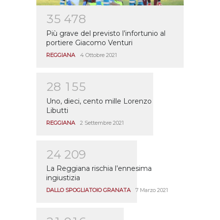
3
5
4
7
8
Più grave del previsto l’infortunio al
portiere Giacomo Venturi
REGGIANA
4 Ottobre 2021
2
8
1
5
5
Uno, dieci, cento mille Lorenzo
Libutti
REGGIANA
2 Settembre 2021
2
4
2
0
9
La Reggiana rischia l’ennesima
ingiustizia
DALLO SPOGLIATOIO GRANATA
7 Marzo 2021