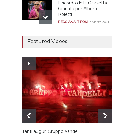
Il ricordo della Gazzetta
Granata per Alberto
Poletti
REGGIANA
,
TIFOSI
7 Marzo 2021
Tutte le modalità per
assistere agli allenamenti
Featured Videos
e alle amichevoli
REGGIANA
19 Luglio 2021
Ecco le prove
dell’incongruenza delle
due sentenze
REGGIANA
15 Aprile 2021
Tanti auguri Gruppo Vandelli
Le imm