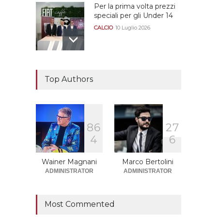
Per la prima volta prezzi
speciali per gli Under 14
CALCIO
10 Luglio 2026
Il "faccia a faccia" Salerno-
Dionigi
Top Authors
CALCIOMERCATO GRANATA
29 Giugno 2026
8
6
2
7
Sono solo sette le
4
6
squadre che sono state
promosse la stagione
successiva alla
Wainer Magnani
Marco Bertolini
retrocessione
ADMINISTRATOR
ADMINISTRATOR
CALCIOMERCATO GRANATA
12 Giugno 2026
Most Commented