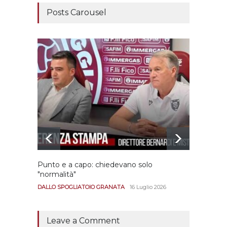
Posts Carousel
Punto e a capo: chiedevano solo
Bernar
"normalità"
Portan
andar
DALLO SPOGLIATOIO GRANATA
16 Luglio 2026
CALCIO
Leave a Comment