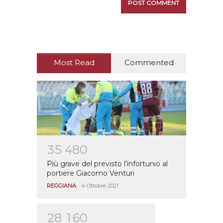
Most Read
Commented
3
5
4
8
0
Più grave del previsto l’infortunio al
portiere Giacomo Venturi
REGGIANA
4 Ottobre 2021
2
8
1
6
0