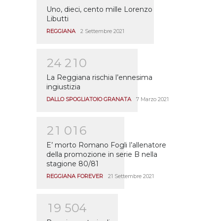
Uno, dieci, cento mille Lorenzo
Libutti
REGGIANA
2 Settembre 2021
2
4
2
1
0
La Reggiana rischia l’ennesima
ingiustizia
DALLO SPOGLIATOIO GRANATA
7 Marzo 2021
2
1
0
1
6
E’ morto Romano Fogli l’allenatore
della promozione in serie B nella
stagione 80/81
REGGIANA FOREVER
21 Settembre 2021
1
9
5
0
4