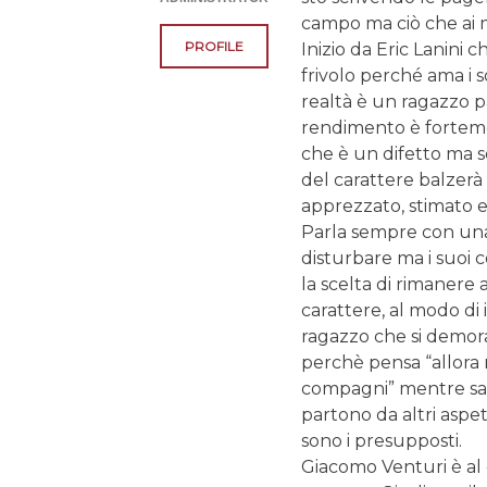
campo ma ciò che ai 
PROFILE
Inizio da Eric Lanini 
frivolo perché ama i so
realtà è un ragazzo pa
rendimento è forteme
che è un difetto ma s
del carattere balzerà 
apprezzato, stimato e
Parla sempre con una 
disturbare ma i suoi 
la scelta di rimanere 
carattere, al modo di 
ragazzo che si demora
perchè pensa “allora 
compagni” mentre sap
partono da altri aspett
sono i presupposti.
Giacomo Venturi è al