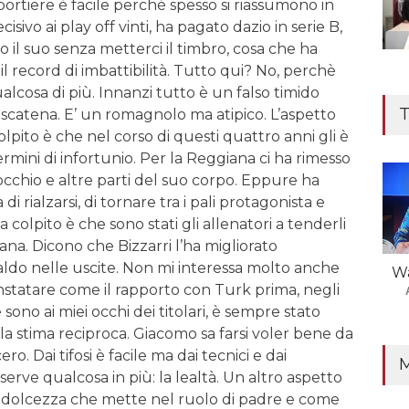
portiere è facile perché spesso si riassumono in
cisivo ai play off vinti, ha pagato dazio in serie B,
o il suo senza metterci il timbro, cosa che ha
l record di imbattibilità. Tutto qui? No, perchè
lcosa di più. Innanzi tutto è un falso timido
T
scatena. E’ un romagnolo ma atipico. L’aspetto
olpito è che nel corso di questi quattro anni gli è
ermini di infortunio. Per la Reggiana ci ha rimesso
ginocchio e altre parti del suo corpo. Eppure ha
i rialzarsi, di tornare tra i pali protagonista e
 colpito è che sono stati gli allenatori a tenderli
iana. Dicono che Bizzarri l’ha migliorato
ldo nelle uscite. Non mi interessa molto anche
Wa
onstatare come il rapporto con Turk prima, negli
 sono ai miei occhi dei titolari, è sempre stato
lla stima reciproca. Giacomo sa farsi voler bene da
ro. Dai tifosi è facile ma dai tecnici e dai
erve qualcosa in più: la lealtà. Un altro aspetto
a dolcezza che mette nel ruolo di padre e come