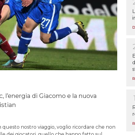
L
i
D
E
d
s
R
c, l’energia di Giacomo e la nuova
istian
R
r
R
n questo nostro viaggio, voglio ricordare che non
le dei giocatori, quello che hanno fatto sul