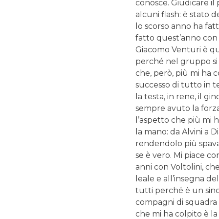
conosce. Giudicare il 
alcuni flash: è stato de
lo scorso anno ha fatt
fatto quest’anno con i
Giacomo Venturi è qua
perché nel gruppo si 
che, però, più mi ha c
successo di tutto in t
la testa, in rene, il 
sempre avuto la forza d
l’aspetto che più mi ha
la mano: da Alvini a D
rendendolo più spava
se è vero. Mi piace c
anni con Voltolini, che
leale e all’insegna de
tutti perché è un since
compagni di squadra s
che mi ha colpito è l