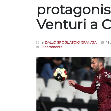
protagonist
Venturi a 
In
DALLO SPOGLIATOIO GRANATA
18 
0 comments