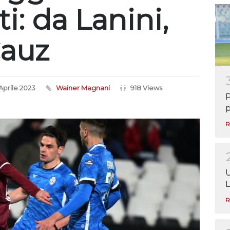
i: da Lanini,
Cauz
Aprile 2023
Wainer Magnani
918 Views
P
p
R
U
L
R