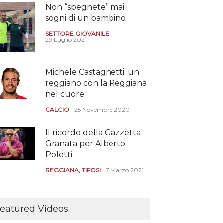
Non “spegnete” mai i
sogni di un bambino
SETTORE GIOVANILE
29 Luglio 2021
Michele Castagnetti: un
reggiano con la Reggiana
nel cuore
CALCIO
25 Novembre 2020
Il ricordo della Gazzetta
Granata per Alberto
Poletti
REGGIANA
,
TIFOSI
7 Marzo 2021
Tutte le modalità per
assistere agli allenamenti
eatured Videos
e alle amichevoli