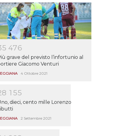
3
5
4
7
6
iù grave del previsto l’infortunio al
ortiere Giacomo Venturi
EGGIANA
4 Ottobre 2021
2
8
1
5
5
no, dieci, cento mille Lorenzo
ibutti
EGGIANA
2 Settembre 2021