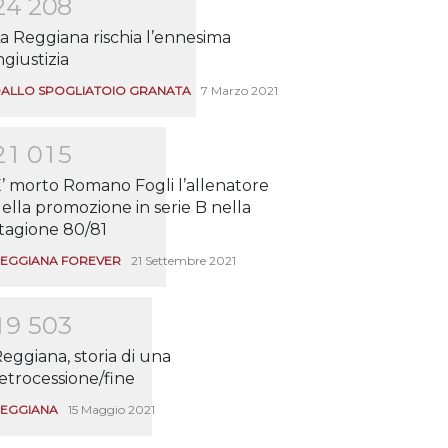
2
4
2
0
8
a Reggiana rischia l’ennesima
ngiustizia
ALLO SPOGLIATOIO GRANATA
7 Marzo 2021
2
1
0
1
5
’ morto Romano Fogli l’allenatore
ella promozione in serie B nella
tagione 80/81
EGGIANA FOREVER
21 Settembre 2021
1
9
5
0
3
eggiana, storia di una
etrocessione/fine
EGGIANA
15 Maggio 2021