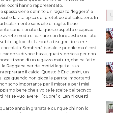
miei occhi hanno rappresentato.
che spesso viene definito un ragazzo “leggero” e
L
cial e la vita tipica del prototipo del calciatore. In
rticolarmente sensibile e fragile. Il suo
nte condizionato da questo aspetto e capisco
e avrete modo di parlare con lui questo suo lato
subito agli occhi. Lanini ha bisogno di essere
 coccolato. Sembrerà banale e puerile ma è così.
cadenza di voce bassa, quasi silenziosa per non
concetti sono di un ragazzo maturo, che ha fatto
alla Reggiana per dei motivi legati al suo
interpretare il calcio. Questo è Eric Lanini, un
lizza quando non gioca le partite importanti
non sono importante per il mister e per i miei
piamo bene che a volte le scelte del tecnico
i. Ma se vuoi avere il “cuore” di Lanini questi
 quarto anno in granata e dunque chi non lo