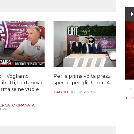
i: "Vogliamo
Per la prima volta prezzi
Il "
Libutti, Portanova
speciali per gli Under 14
Dio
Tan
Girma se ne vuole
CALCIO
10 Luglio 2026
CAL
"
29 G
TIFO
ERCATO GRANATA
2026