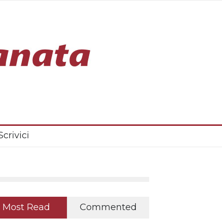
Scrivici
Most Read
Commented