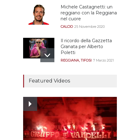
Michele Castagnetti: un
reggiano con la Reggiana
nel cuore
CALCIO
25 Novembre 2020
Il ricordo della Gazzetta
Granata per Alberto
Poletti
REGGIANA
,
TIFOSI
7 Marzo 2021
Tutte le modalità per
assistere agli allenamenti
Featured Videos
e alle amichevoli
REGGIANA
19 Luglio 2021
Ecco le prove
dell’incongruenza delle
due sentenze
REGGIANA
15 Aprile 2021