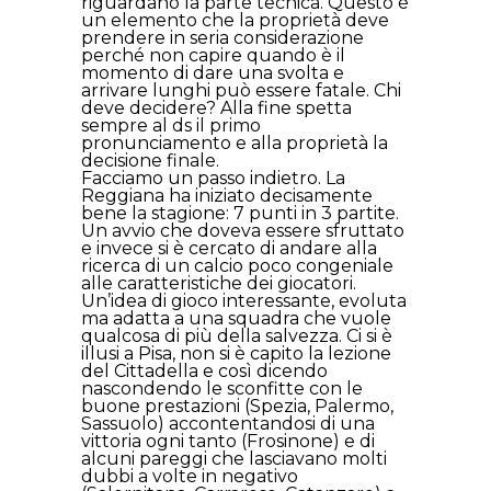
riguardano la parte tecnica. Questo è
un elemento che la proprietà deve
prendere in seria considerazione
perché non capire quando è il
momento di dare una svolta e
arrivare lunghi può essere fatale. Chi
deve decidere? Alla fine spetta
sempre al ds il primo
pronunciamento e alla proprietà la
decisione finale.
Facciamo un passo indietro. La
Reggiana ha iniziato decisamente
bene la stagione: 7 punti in 3 partite.
Un avvio che doveva essere sfruttato
e invece si è cercato di andare alla
ricerca di un calcio poco congeniale
alle caratteristiche dei giocatori.
Un’idea di gioco interessante, evoluta
ma adatta a una squadra che vuole
qualcosa di più della salvezza. Ci si è
illusi a Pisa, non si è capito la lezione
del Cittadella e così dicendo
nascondendo le sconfitte con le
buone prestazioni (Spezia, Palermo,
Sassuolo) accontentandosi di una
vittoria ogni tanto (Frosinone) e di
alcuni pareggi che lasciavano molti
dubbi a volte in negativo