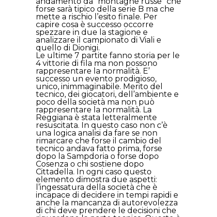
andamento da “montagne russe” che
forse sarà tipico della serie B ma che
mette a rischio l’esito finale. Per
capire cosa è successo occorre
spezzare in due la stagione e
analizzare il campionato di Viali e
quello di Dionigi.
Le ultime 7 partite fanno storia per le
4 vittorie di fila ma non possono
rappresentare la normalità. E’
successo un evento prodigioso,
unico, inimmaginabile. Merito del
tecnico, dei giocatori, dell’ambiente e
poco della società ma non può
rappresentare la normalità. La
Reggiana è stata letteralmente
resuscitata. In questo caso non c’è
una logica analisi da fare se non
rimarcare che forse il cambio del
tecnico andava fatto prima, forse
dopo la Sampdoria o forse dopo
Cosenza o chi sostiene dopo
Cittadella. In ogni caso questo
elemento dimostra due aspetti:
l’ingessatura della società che è
incapace di decidere in tempi rapidi e
anche la mancanza di autorevolezza
di chi deve prendere le decisioni che