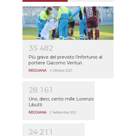
3
5
4
8
2
Più grave del previsto l’infortunio al
portiere Giacomo Venturi
REGGIANA
4 Ottobre 2021
2
8
1
6
1
Uno, dieci, cento mille Lorenzo
Libutti
REGGIANA
2 Settembre 2021
2
4
2
1
1