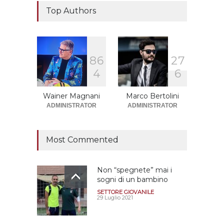
Il "faccia a faccia" Salerno-
Dionigi
Top Authors
CALCIOMERCATO GRANATA
29 Giugno 2026
8
6
2
7
Sono solo sette le
4
6
squadre che sono state
promosse la stagione
successiva alla
Wainer Magnani
Marco Bertolini
retrocessione
ADMINISTRATOR
ADMINISTRATOR
CALCIOMERCATO GRANATA
12 Giugno 2026
Most Commented
Non “spegnete” mai i
sogni di un bambino
SETTORE GIOVANILE
29 Luglio 2021