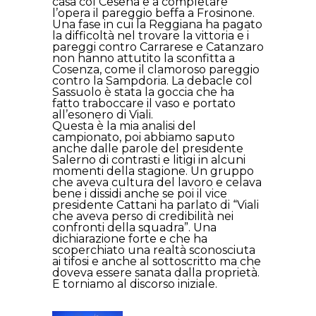
casa col Cesena e a completare
l’opera il pareggio beffa a Frosinone.
Una fase in cui la Reggiana ha pagato
la difficoltà nel trovare la vittoria e i
pareggi contro Carrarese e Catanzaro
non hanno attutito la sconfitta a
Cosenza, come il clamoroso pareggio
contro la Sampdoria. La debacle col
Sassuolo è stata la goccia che ha
fatto traboccare il vaso e portato
all’esonero di Viali.
Questa è la mia analisi del
campionato, poi abbiamo saputo
anche dalle parole del presidente
Salerno di contrasti e litigi in alcuni
momenti della stagione. Un gruppo
che aveva cultura del lavoro e celava
bene i dissidi anche se poi il vice
presidente Cattani ha parlato di “Viali
che aveva perso di credibilità nei
confronti della squadra”. Una
dichiarazione forte e che ha
scoperchiato una realtà sconosciuta
ai tifosi e anche al sottoscritto ma che
doveva essere sanata dalla proprietà.
E torniamo al discorso iniziale.