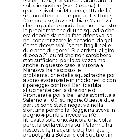
(Salernitana, Carrarese, Catanzaro) a
volte in positivo (Bari, Cesena). I
grandi scivoloni (Modena, Cittadella)
si sono alternati a importanti vittorie
(Cremonese, Juve Stabia e Mantova)
che in qualche modo hanno nascosto
le problematiche di una squadra che
era debole sia nella fase difensiva, sia
nel concretizzare le occasioni da gol.
Come diceva Viali “siamo fragili nelle
due aree di rigore”. Si è arrivati al giro
di boa a 21 punti che non sarebbero
stati sufficienti per la salvezza ma
anche in questo caso la vittoria a
Mantova ha nascosto le
problematiche della squadra che poi
si sono evidenziate in modo netto con
il pareggio contro il Bari (partita
allucinante per la direzione di
Prontera) e poi la beffarda sconfitta a
Salerno al 100′ su rigore. Queste due
partite sono state negative nella
sfortuna perché la Reggiana aveva in
pugno 4 punti e invece se n’è
ritrovato solo uno. Ancora una volta,
però, la bella vittoria sul Palermo ha
nascosto le magagne poi tornate
prepotenti a Bolzano col Sudtirol, in