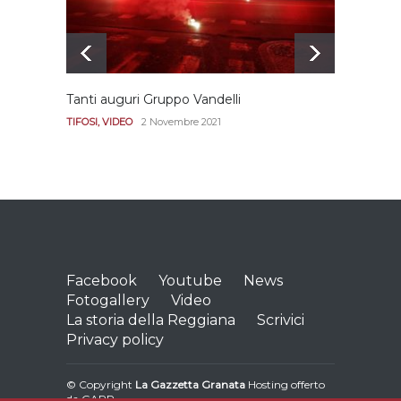
Tanti auguri Gruppo Vandelli
Le imm
Diana
TIFOSI
,
VIDEO
2 Novembre 2021
REGGI
Facebook
Youtube
News
Fotogallery
Video
La storia della Reggiana
Scrivici
Privacy policy
© Copyright
La Gazzetta Granata
Hosting offerto
da
GARP