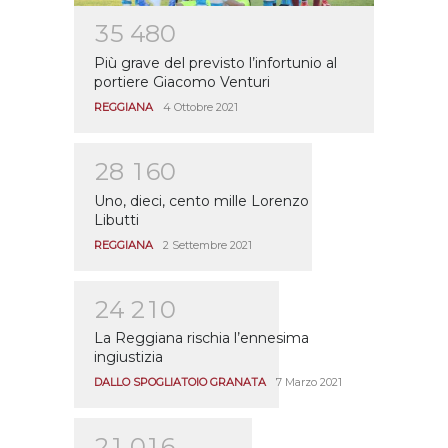
3
5
4
8
0
Più grave del previsto l’infortunio al
portiere Giacomo Venturi
REGGIANA
4 Ottobre 2021
2
8
1
6
0
Uno, dieci, cento mille Lorenzo
Libutti
REGGIANA
2 Settembre 2021
2
4
2
1
0
La Reggiana rischia l’ennesima
ingiustizia
DALLO SPOGLIATOIO GRANATA
7 Marzo 2021
2
1
0
1
6