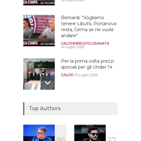
16 Luglio 2026
Bernardi: "Vogliamo
tenere Libutti, Portanova
resta, Girma se ne vuole
andare"
CALCIOMERCATO GRANATA
14 Luglio 2026
Per la prima volta prezzi
speciali per gli Under 14
CALCIO
10 Luglio 2026
Il "faccia a faccia" Salerno-
Dionigi
Top Authors
CALCIOMERCATO GRANATA
29 Giugno 2026
8
6
2
7