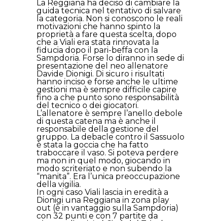
La Reggiana ha deciso di cambiare la
guida tecnica nel tentativo di salvare
la categoria. Non si conoscono le reali
motivazioni che hanno spinto la
proprietà a fare questa scelta, dopo
che a Viali era stata rinnovata la
fiducia dopo il pari-beffa con la
Sampdoria. Forse lo diranno in sede di
presentazione del neo allenatore
Davide Dionigi. Di sicuro i risultati
hanno inciso e forse anche le ultime
gestioni ma è sempre difficile capire
fino a che punto sono responsabilità
del tecnico o dei giocatori.
L’allenatore è sempre l’anello debole
di questa catena ma è anche il
responsabile della gestione del
gruppo. La debacle contro il Sassuolo
è stata la goccia che ha fatto
traboccare il vaso. Si poteva perdere
ma non in quel modo, giocando in
modo scriteriato e non subendo la
“manita”. Era l’unica preoccupazione
della vigilia.
In ogni caso Viali lascia in eredità a
Dionigi una Reggiana in zona play
out (è in vantaggio sulla Sampdoria)
con 32 punti e con 7 partite da