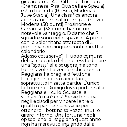
giocare di cui 4 al Città del Tricolore
(Cremonese, Pisa, Cittadella e Spezia)
e 3 in trasferta (Brescia, Modena e
Juve Stabia). Una classifica ancora
aperta anche se alcune squadre, vedi
Modena (38 punti) Frosinone e
Carrarese (36 punti) hanno un
notevole vantaggio. Diciamo che 7
squadre sono nello spazio di 4 punti,
con la Salernitana attardata di 2
punti ma con cinque scontri diretti a
calendario.
Adesso cosa serve? Il luogo comune
del calcio parla della necessità di dare
una “scossa” alla squadra ma sono
tutte favole. La verità è che questa
Reggiana ha pregi e difetti che
Dionigi non potrà cancellare,
soprattutto in sette partite. L’unico
fattore che Dionigi dovrà portare alla
Reggiana è il culo. Scusate la
volgarità ma è così. Serve fortuna
negli episodi per vincere le tre o
quattro partite necessarie per
ottenere il bottino salvezza. Inutile
girarci intorno. Una fortuna negli
episodi che la Reggiana quest’anno
non ha mai avuto, iniziando dalla