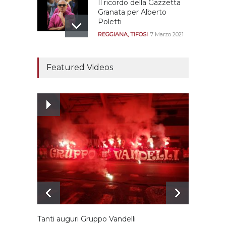
Il ricordo della Gazzetta
Granata per Alberto
Poletti
REGGIANA
,
TIFOSI
7 Marzo 2021
Tutte le modalità per
assistere agli allenamenti
Featured Videos
e alle amichevoli
REGGIANA
19 Luglio 2021
Ecco le prove
dell’incongruenza delle
due sentenze
REGGIANA
15 Aprile 2021
Tanti auguri Gruppo Vandelli
Le imm