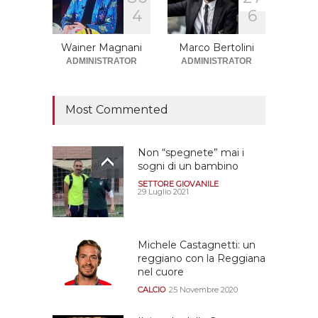
Sono solo sette le
4
6
squadre che sono state
promosse la stagione
successiva alla
Wainer Magnani
Marco Bertolini
retrocessione
ADMINISTRATOR
ADMINISTRATOR
CALCIOMERCATO GRANATA
12 Giugno 2026
Most Commented
Non “spegnete” mai i
sogni di un bambino
SETTORE GIOVANILE
29 Luglio 2021
Michele Castagnetti: un
reggiano con la Reggiana
nel cuore
CALCIO
25 Novembre 2020