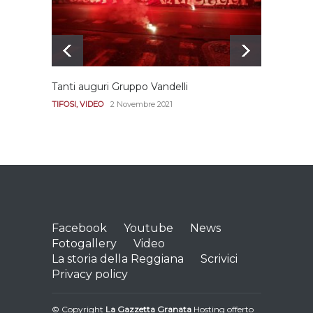
Tanti auguri Gruppo Vandelli
Le imm
Diana
TIFOSI
,
VIDEO
2 Novembre 2021
REGGI
Facebook
Youtube
News
Fotogallery
Video
La storia della Reggiana
Scrivici
Privacy policy
© Copyright
La Gazzetta Granata
Hosting offerto