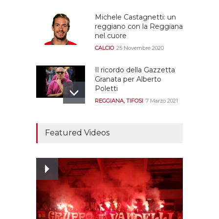
Michele Castagnetti: un
reggiano con la Reggiana
nel cuore
CALCIO
25 Novembre 2020
Il ricordo della Gazzetta
Granata per Alberto
Poletti
REGGIANA
,
TIFOSI
7 Marzo 2021
Tutte le modalità per
assistere agli allenamenti
Featured Videos
e alle amichevoli
REGGIANA
19 Luglio 2021
Ecco le prove
dell’incongruenza delle
due sentenze
REGGIANA
15 Aprile 2021