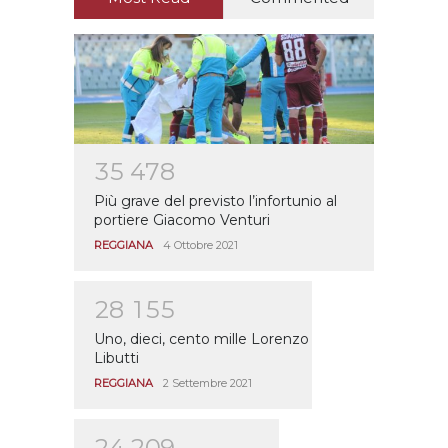
3
5
4
7
8
Più grave del previsto l’infortunio al
portiere Giacomo Venturi
REGGIANA
4 Ottobre 2021
2
8
1
5
5
Uno, dieci, cento mille Lorenzo
Libutti
REGGIANA
2 Settembre 2021
2
4
2
0
9