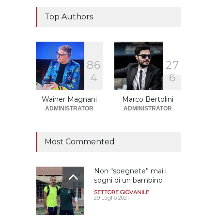
Il "faccia a faccia" Salerno-
Dionigi
Top Authors
CALCIOMERCATO GRANATA
29 Giugno 2026
8
6
2
7
Sono solo sette le
4
6
squadre che sono state
promosse la stagione
successiva alla
Wainer Magnani
Marco Bertolini
retrocessione
ADMINISTRATOR
ADMINISTRATOR
CALCIOMERCATO GRANATA
12 Giugno 2026
Most Commented
Non “spegnete” mai i
sogni di un bambino
SETTORE GIOVANILE
29 Luglio 2021