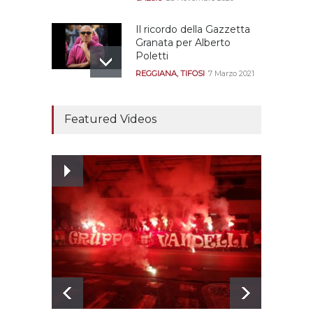
Il ricordo della Gazzetta
Granata per Alberto
Poletti
REGGIANA
,
TIFOSI
7 Marzo 2021
Tutte le modalità per
assistere agli allenamenti
Featured Videos
e alle amichevoli
REGGIANA
19 Luglio 2021
Ecco le prove
dell’incongruenza delle
due sentenze
REGGIANA
15 Aprile 2021