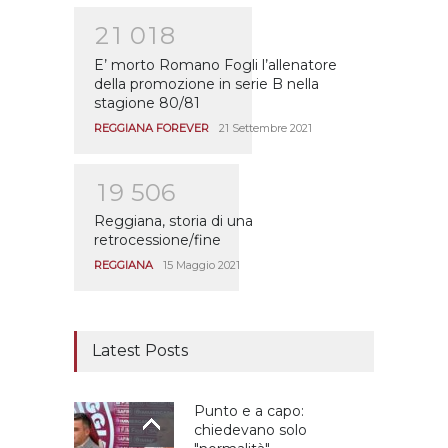
2
1
0
1
8
E’ morto Romano Fogli l’allenatore
della promozione in serie B nella
stagione 80/81
REGGIANA FOREVER
21 Settembre 2021
1
9
5
0
6
Reggiana, storia di una
retrocessione/fine
REGGIANA
15 Maggio 2021
Latest Posts
Punto e a capo:
chiedevano solo