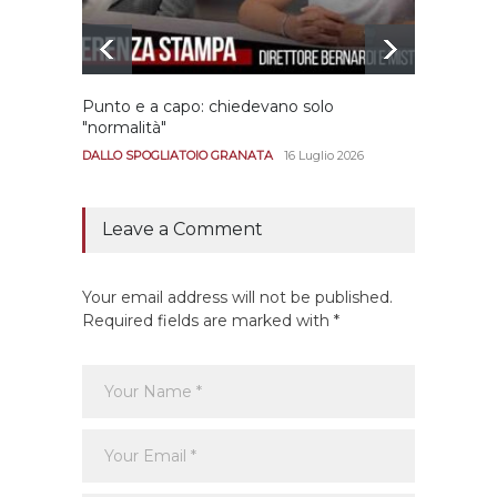
Punto e a capo: chiedevano solo
Bernar
"normalità"
Portan
andar
DALLO SPOGLIATOIO GRANATA
16 Luglio 2026
CALCIO
Leave a Comment
Your email address will not be published.
Required fields are marked with *