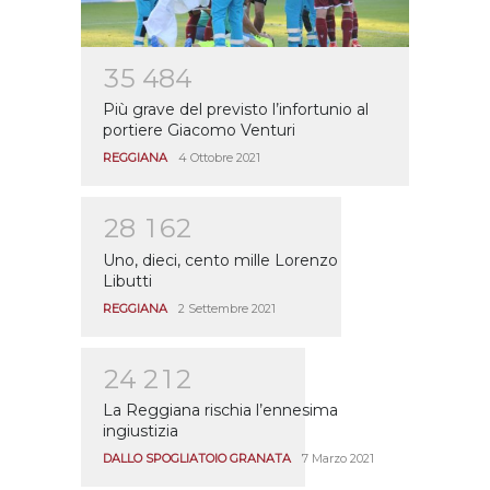
3
5
4
8
4
Più grave del previsto l’infortunio al
portiere Giacomo Venturi
REGGIANA
4 Ottobre 2021
2
8
1
6
2
Uno, dieci, cento mille Lorenzo
Libutti
REGGIANA
2 Settembre 2021
2
4
2
1
2
La Reggiana rischia l’ennesima
ingiustizia
DALLO SPOGLIATOIO GRANATA
7 Marzo 2021