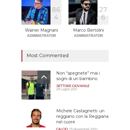
8
6
2
7
Sono solo sette le
4
6
squadre che sono state
promosse la stagione
successiva alla
Wainer Magnani
Marco Bertolini
retrocessione
ADMINISTRATOR
ADMINISTRATOR
CALCIOMERCATO GRANATA
12 Giugno 2026
Most Commented
Non “spegnete” mai i
sogni di un bambino
SETTORE GIOVANILE
29 Luglio 2021
Michele Castagnetti: un
reggiano con la Reggiana
nel cuore
CALCIO
25 Novembre 2020