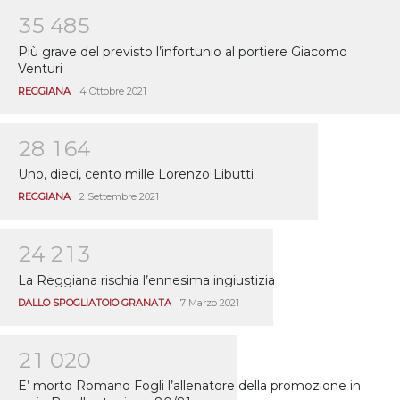
3
5
4
8
5
Più grave del previsto l’infortunio al portiere Giacomo
Venturi
REGGIANA
4 Ottobre 2021
2
8
1
6
4
Uno, dieci, cento mille Lorenzo Libutti
REGGIANA
2 Settembre 2021
2
4
2
1
3
La Reggiana rischia l’ennesima ingiustizia
DALLO SPOGLIATOIO GRANATA
7 Marzo 2021
2
1
0
2
0
E’ morto Romano Fogli l’allenatore della promozione in