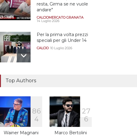
resta, Girma se ne vuole
andare"
CALCIOMERCATO GRANATA
14 Luglio 2026
Per la prima volta prezzi
speciali per gli Under 14
CALCIO
10 Luglio 2026
Il "faccia a faccia" Salerno-
Dionigi
Top Authors
CALCIOMERCATO GRANATA
29 Giugno 2026
8
6
2
7
Sono solo sette le
4
6
squadre che sono state
promosse la stagione
successiva alla
Wainer Magnani
Marco Bertolini