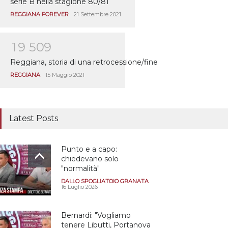
serie B nella stagione 80/81
REGGIANA FOREVER
21 Settembre 2021
1
9
5
0
9
Reggiana, storia di una retrocessione/fine
REGGIANA
15 Maggio 2021
Latest Posts
Punto e a capo:
chiedevano solo
"normalità"
DALLO SPOGLIATOIO GRANATA
16 Luglio 2026
Bernardi: "Vogliamo
tenere Libutti, Portanova