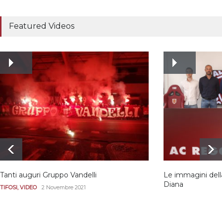
Tutte le modalità per
assistere agli allenamenti
Featured Videos
e alle amichevoli
REGGIANA
19 Luglio 2021
Ecco le prove
dell’incongruenza delle
due sentenze
REGGIANA
15 Aprile 2021
Tanti auguri Gruppo Vandelli
Le immagini dell
Diana
TIFOSI
,
VIDEO
2 Novembre 2021
REGGIANA
,
VIDEO
8