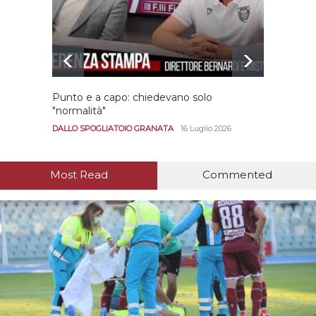
Punto e a capo: chiedevano solo
Bernar
"normalità"
Portan
andar
DALLO SPOGLIATOIO GRANATA
16 Luglio 2026
CALCIO
Most Read
Commented