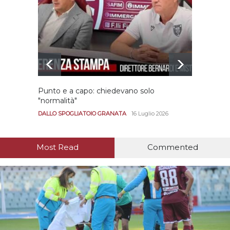
Punto e a capo: chiedevano solo
Bernar
"normalità"
Portan
andar
DALLO SPOGLIATOIO GRANATA
16 Luglio 2026
CALCIO
Most Read
Commented