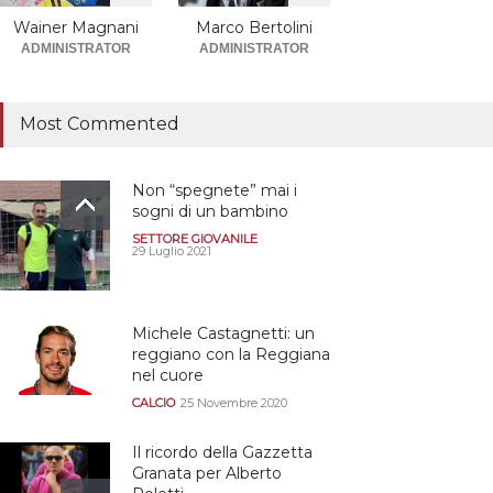
promosse la stagione
successiva alla
Wainer Magnani
Marco Bertolini
retrocessione
ADMINISTRATOR
ADMINISTRATOR
CALCIOMERCATO GRANATA
12 Giugno 2026
Most Commented
Non “spegnete” mai i
sogni di un bambino
SETTORE GIOVANILE
29 Luglio 2021
Michele Castagnetti: un
reggiano con la Reggiana
nel cuore
CALCIO
25 Novembre 2020
Il ricordo della Gazzetta
Granata per Alberto