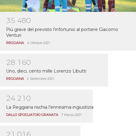
3
5
4
8
0
Più grave del previsto l’infortunio al portiere Giacomo
Venturi
REGGIANA
4 Ottobre 2021
2
8
1
6
0
Uno, dieci, cento mille Lorenzo Libutti
REGGIANA
2 Settembre 2021
2
4
2
1
0
La Reggiana rischia l’ennesima ingiustizia
DALLO SPOGLIATOIO GRANATA
7 Marzo 2021
2
1
0
1
6