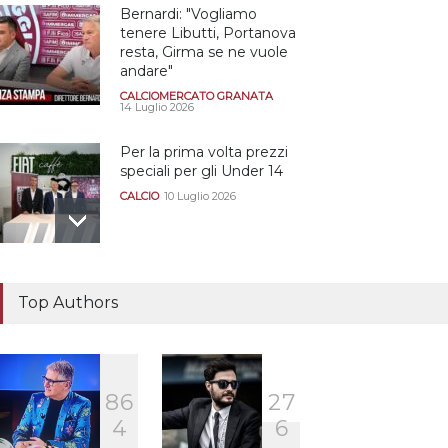
Bernardi: "Vogliamo
tenere Libutti, Portanova
resta, Girma se ne vuole
andare"
CALCIOMERCATO GRANATA
14 Luglio 2026
Per la prima volta prezzi
speciali per gli Under 14
CALCIO
10 Luglio 2026
Il "faccia a faccia" Salerno-
Dionigi
Top Authors
CALCIOMERCATO GRANATA
29 Giugno 2026
8
6
2
7
Sono solo sette le
4
6
squadre che sono state