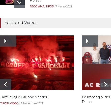
Poletti
REGGIANA
,
TIFOSI
7 Marzo 2021
Tutte le modalità per
assistere agli allenamenti
Featured Videos
e alle amichevoli
REGGIANA
19 Luglio 2021
Ecco le prove
dell’incongruenza delle
due sentenze
REGGIANA
15 Aprile 2021
Tanti auguri Gruppo Vandelli
Le immagini dell
Diana
TIFOSI
,
VIDEO
2 Novembre 2021
REGGIANA
,
VIDEO
8