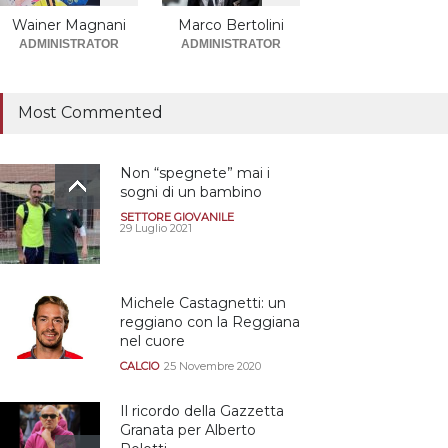
promosse la stagione
successiva alla
Wainer Magnani
Marco Bertolini
retrocessione
ADMINISTRATOR
ADMINISTRATOR
CALCIOMERCATO GRANATA
12 Giugno 2026
Most Commented
Non “spegnete” mai i
sogni di un bambino
SETTORE GIOVANILE
29 Luglio 2021
Michele Castagnetti: un
reggiano con la Reggiana
nel cuore
CALCIO
25 Novembre 2020
Il ricordo della Gazzetta
Granata per Alberto