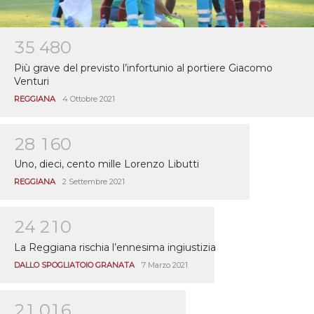
3
5
4
8
0
Più grave del previsto l’infortunio al portiere Giacomo
Venturi
REGGIANA
4 Ottobre 2021
2
8
1
6
0
Uno, dieci, cento mille Lorenzo Libutti
REGGIANA
2 Settembre 2021
2
4
2
1
0
La Reggiana rischia l’ennesima ingiustizia
DALLO SPOGLIATOIO GRANATA
7 Marzo 2021
2
1
0
1
6