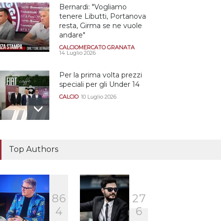
Bernardi: "Vogliamo
tenere Libutti, Portanova
resta, Girma se ne vuole
andare"
CALCIOMERCATO GRANATA
14 Luglio 2026
Per la prima volta prezzi
speciali per gli Under 14
CALCIO
10 Luglio 2026
Il "faccia a faccia" Salerno-
Dionigi
Top Authors
CALCIOMERCATO GRANATA
29 Giugno 2026
8
6
2
7
Sono solo sette le
4
6
squadre che sono state