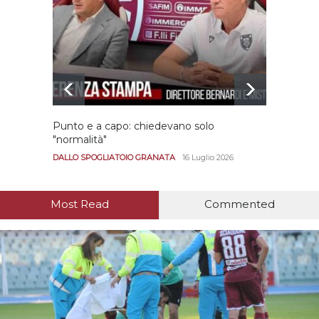
Punto e a capo: chiedevano solo
Bernar
"normalità"
Portan
andar
DALLO SPOGLIATOIO GRANATA
16 Luglio 2026
CALCIO
Most Read
Commented