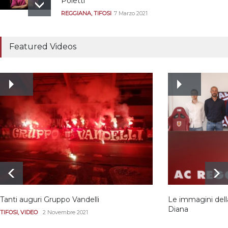
Poletti
REGGIANA
,
TIFOSI
7 Marzo 2021
Tutte le modalità per
assistere agli allenamenti
Featured Videos
e alle amichevoli
REGGIANA
19 Luglio 2021
Ecco le prove
dell’incongruenza delle
due sentenze
REGGIANA
15 Aprile 2021
Tanti auguri Gruppo Vandelli
Le immagini dell
Diana
TIFOSI
,
VIDEO
2 Novembre 2021
REGGIANA
,
VIDEO
8