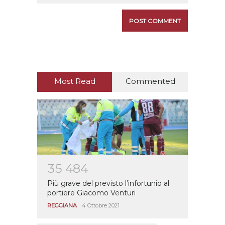
Most Read
Commented
3
5
4
8
4
Più grave del previsto l’infortunio al
portiere Giacomo Venturi
REGGIANA
4 Ottobre 2021