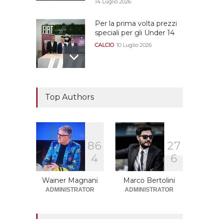
14 Luglio 2026
Per la prima volta prezzi
speciali per gli Under 14
CALCIO
10 Luglio 2026
Il "faccia a faccia" Salerno-
Dionigi
Top Authors
CALCIOMERCATO GRANATA
29 Giugno 2026
8
6
2
7
Sono solo sette le
4
6
squadre che sono state
promosse la stagione
successiva alla
Wainer Magnani
Marco Bertolini
retrocessione
ADMINISTRATOR
ADMINISTRATOR
CALCIOMERCATO GRANATA
12 Giugno 2026