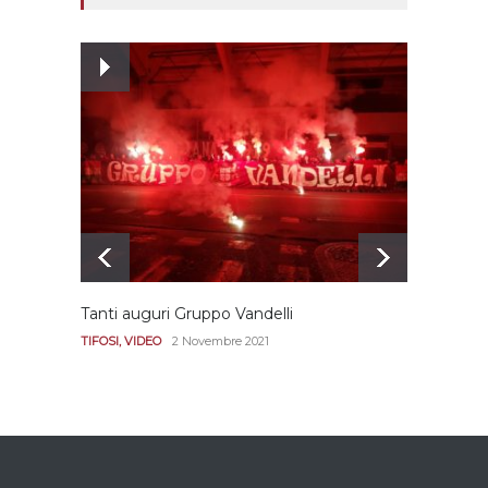
e alle amichevoli
REGGIANA
19 Luglio 2021
Ecco le prove
dell’incongruenza delle
due sentenze
REGGIANA
15 Aprile 2021
Tanti auguri Gruppo Vandelli
Le imm
Diana
TIFOSI
,
VIDEO
2 Novembre 2021
REGGI