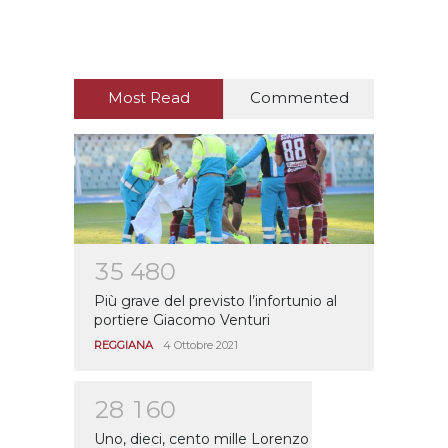
Most Read
Commented
3
5
4
8
0
Più grave del previsto l’infortunio al
portiere Giacomo Venturi
REGGIANA
4 Ottobre 2021
2
8
1
6
0
Uno, dieci, cento mille Lorenzo