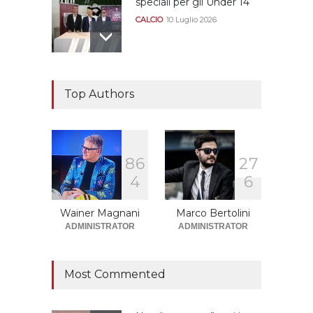
speciali per gli Under 14
CALCIO
10 Luglio 2026
Il "faccia a faccia" Salerno-
Dionigi
Top Authors
CALCIOMERCATO GRANATA
29 Giugno 2026
8
6
2
7
Sono solo sette le
4
6
squadre che sono state
promosse la stagione
successiva alla
Wainer Magnani
Marco Bertolini
retrocessione
ADMINISTRATOR
ADMINISTRATOR
CALCIOMERCATO GRANATA
12 Giugno 2026
Most Commented