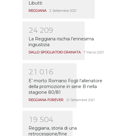
Libutti
REGGIANA
2 Settembre 2021
2
4
2
0
9
La Reggiana rischia l’ennesima
ingiustizia
DALLO SPOGLIATOIO GRANATA
7 Marzo 2021
2
1
0
1
6
E’ morto Romano Fogli l’allenatore
della promozione in serie B nella
stagione 80/81
REGGIANA FOREVER
21 Settembre 2021
1
9
5
0
4
Reggiana, storia di una
retrocessione/fine