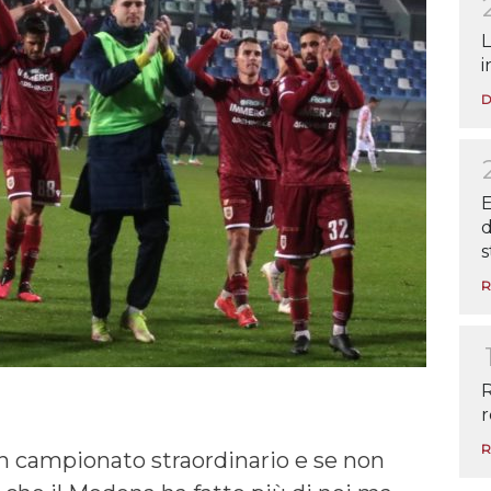
L
i
D
E
d
s
R
R
r
R
n campionato straordinario e se non