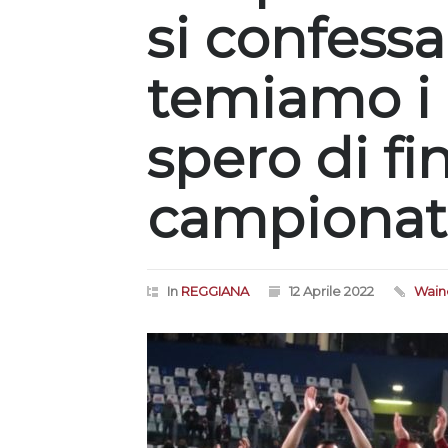
si confessa
temiamo i 
spero di fin
campionato 
In
REGGIANA
12 Aprile 2022
Wain