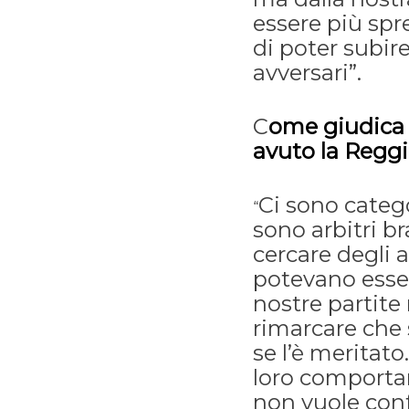
essere più spr
di poter subire
avversari”.
C
ome giudica i
avuto la Regg
Ci sono catego
“
sono arbitri b
cercare degli 
potevano esser
nostre partite
rimarcare che 
se l’è meritato
loro comporta
non vuole conf