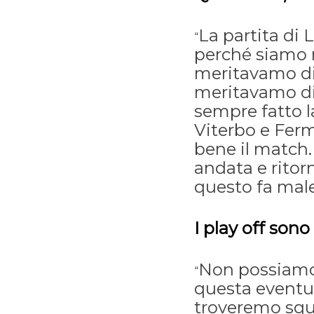
La partita di 
“
perché siamo 
meritavamo di
meritavamo di
sempre fatto l
Viterbo e Fer
bene il match.
andata e ritor
questo fa male
I play off sono
Non possiamo 
“
questa eventua
troveremo squ