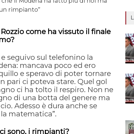
e che il Modena ha fatto più di noi ma
un rimpianto”
L
Rozzio come ha vissuto il finale
ermo?
 e seguivo sul telefonino la
odena: mancava poco ed ero
uillo e speravo di poter tornare
 pari ci poteva stare. Quel gol
gno ci ha tolto il respiro. Non ne
no di una botta del genere ma
alcio. Adesso è dura anche se
la matematica”.
ci sono, i rimpianti?