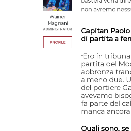
basterà vorrà dir
non avremo ness
Wainer
Magnani
Capitan Paolo 
ADMINISTRATOR
di partita a f
PROFILE
Ero in tribuna
“
partita del M
abbronza tranq
a meno due. Un
del portiere Ga
avevamo bisog
fa parte del c
manca ancora 
Quali sono, se 