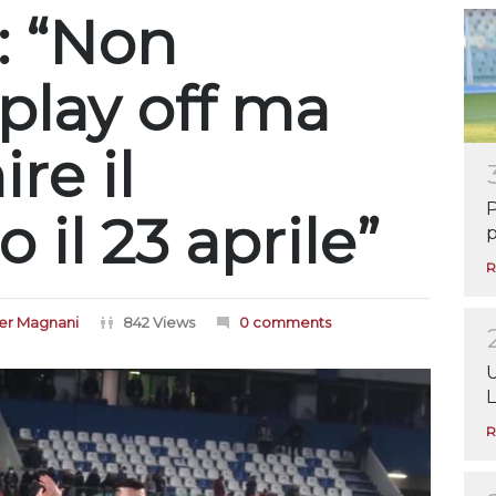
: “Non
play off ma
ire il
P
il 23 aprile”
p
R
er Magnani
842 Views
0 comments
U
L
R