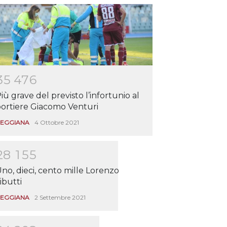
3
5
4
7
6
iù grave del previsto l’infortunio al
ortiere Giacomo Venturi
EGGIANA
4 Ottobre 2021
2
8
1
5
5
no, dieci, cento mille Lorenzo
ibutti
EGGIANA
2 Settembre 2021