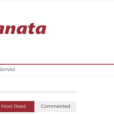
Scrivici
Most Read
Commented