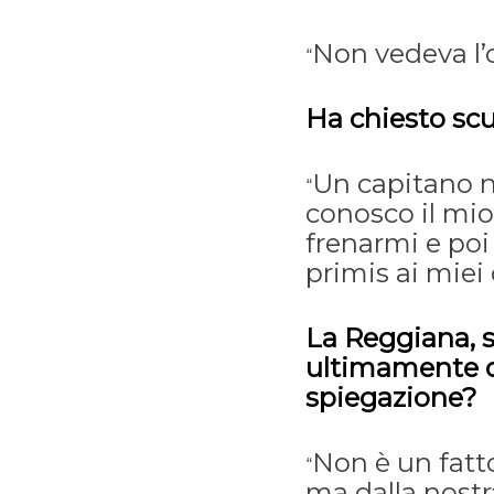
Non vedeva l’o
“
Ha chiesto sc
Un capitano n
“
conosco il mio
frenarmi e poi
primis ai miei
La Reggiana, s
ultimamente qu
spiegazione?
Non è un fatt
“
ma dalla nostra