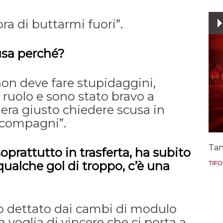
ra di buttarmi fuori”.
usa perché?
on deve fare stupidaggini,
 ruolo e sono stato bravo a
 era giusto chiedere scusa in
 compagni”.
Tan
oprattutto in trasferta, ha subito
alche gol di troppo, c’è una
TIFO
o dettato dai cambi di modulo
 voglia di vincere che ci porta a