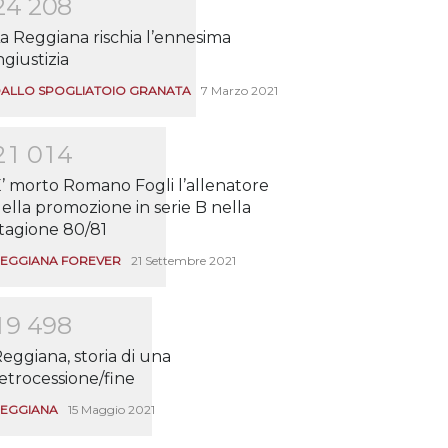
2
4
2
0
8
a Reggiana rischia l’ennesima
ngiustizia
ALLO SPOGLIATOIO GRANATA
7 Marzo 2021
2
1
0
1
4
’ morto Romano Fogli l’allenatore
ella promozione in serie B nella
tagione 80/81
EGGIANA FOREVER
21 Settembre 2021
1
9
4
9
8
eggiana, storia di una
etrocessione/fine
EGGIANA
15 Maggio 2021