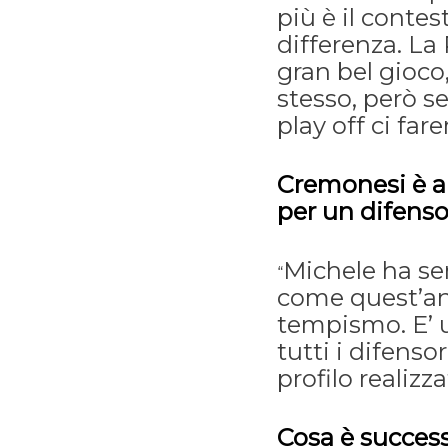
più è il conte
differenza. L
gran bel gioco,
stesso, però s
play off ci far
Cremonesi è ar
per un difens
Michele ha sem
“
come quest’an
tempismo. E’ 
tutti i difenso
profilo realizza
Cosa è success