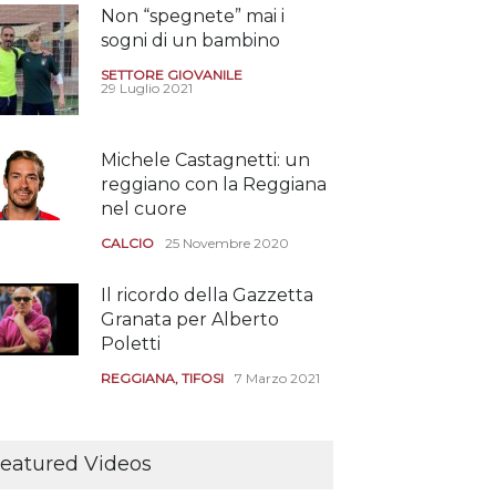
Non “spegnete” mai i
sogni di un bambino
SETTORE GIOVANILE
29 Luglio 2021
Michele Castagnetti: un
reggiano con la Reggiana
nel cuore
CALCIO
25 Novembre 2020
Il ricordo della Gazzetta
Granata per Alberto
Poletti
REGGIANA
,
TIFOSI
7 Marzo 2021
Tutte le modalità per
assistere agli allenamenti
eatured Videos
e alle amichevoli