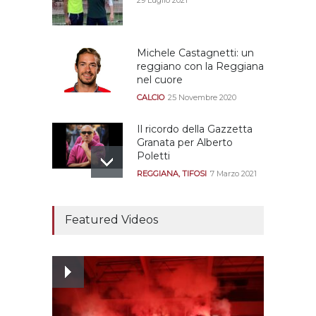
Michele Castagnetti: un
reggiano con la Reggiana
nel cuore
CALCIO
25 Novembre 2020
Il ricordo della Gazzetta
Granata per Alberto
Poletti
REGGIANA
,
TIFOSI
7 Marzo 2021
Tutte le modalità per
assistere agli allenamenti
Featured Videos
e alle amichevoli
REGGIANA
19 Luglio 2021
Ecco le prove
dell’incongruenza delle