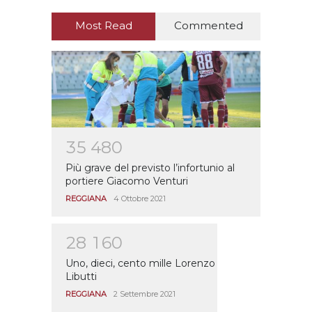
Most Read
Commented
3
5
4
8
0
Più grave del previsto l’infortunio al
portiere Giacomo Venturi
REGGIANA
4 Ottobre 2021
2
8
1
6
0
Uno, dieci, cento mille Lorenzo
Libutti
REGGIANA
2 Settembre 2021