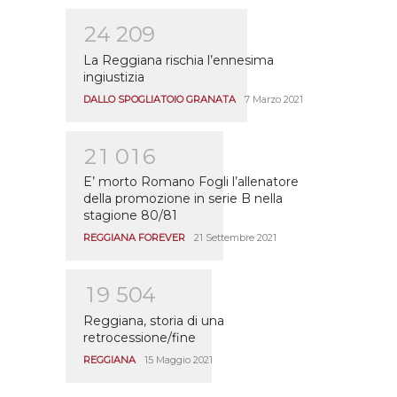
2
4
2
0
9
La Reggiana rischia l’ennesima
ingiustizia
DALLO SPOGLIATOIO GRANATA
7 Marzo 2021
2
1
0
1
6
E’ morto Romano Fogli l’allenatore
della promozione in serie B nella
stagione 80/81
REGGIANA FOREVER
21 Settembre 2021
1
9
5
0
4
Reggiana, storia di una
retrocessione/fine
REGGIANA
15 Maggio 2021