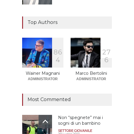
Il "faccia a faccia" Salerno-
Dionigi
Top Authors
CALCIOMERCATO GRANATA
29 Giugno 2026
8
6
2
7
Sono solo sette le
4
6
squadre che sono state
promosse la stagione
successiva alla
Wainer Magnani
Marco Bertolini
retrocessione
ADMINISTRATOR
ADMINISTRATOR
CALCIOMERCATO GRANATA
12 Giugno 2026
Most Commented
Non “spegnete” mai i
sogni di un bambino
SETTORE GIOVANILE
29 Luglio 2021