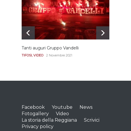
due sentenze
REGGIANA
15 Aprile 2021
Tanti auguri Gruppo Vandelli
Le imm
Diana
TIFOSI
,
VIDEO
2 Novembre 2021
REGGI
Facebook
Youtube
News
Fotogallery
Video
La storia della Reggiana
Scrivici
Privacy policy