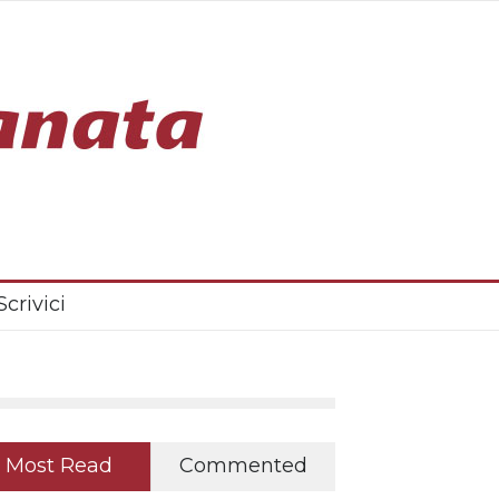
Scrivici
Most Read
Commented