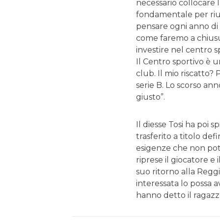
necessario collocare l
fondamentale per rius
pensare ogni anno di 
come faremo a chiusur
investire nel centro 
Il Centro sportivo è u
club. Il mio riscatto?
serie B. Lo scorso an
giusto”.
Il diesse Tosi ha poi sp
trasferito a titolo def
esigenze che non pote
riprese il giocatore e
suo ritorno alla Regg
interessata lo possa 
hanno detto il ragazzo