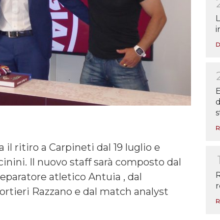
L
i
D
E
d
s
R
 il ritiro a Carpineti dal 19 luglio e
cinini. Il nuovo staff sarà composto dal
R
reparatore atletico Antuia , dal
r
ortieri Razzano e dal match analyst
R