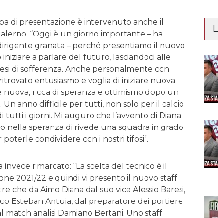
pa di presentazione è intervenuto anche il
L
alerno. “Oggi è un giorno importante – ha
dirigente granata – perché presentiamo il nuovo
iniziare a parlare del futuro, lasciandoci alle
mesi di sofferenza. Anche personalmente con
ritrovato entusiasmo e voglia di iniziare nuova
e nuova, ricca di speranza e ottimismo dopo un
Un anno difficile per tutti, non solo per il calcio
di tutti i giorni. Mi auguro che l’avvento di Diana
o nella speranza di rivede una squadra in grado
 poterle condividere con i nostri tifosi”.
a invece rimarcato: “La scelta del tecnico è il
one 2021/22 e quindi vi presento il nuovo staff
re che da Aimo Diana dal suo vice Alessio Baresi,
ico Esteban Antuia, dal preparatore dei portiere
 match analisi Damiano Bertani. Uno staff