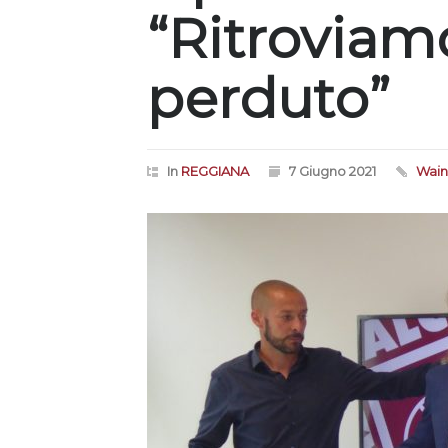
“Ritroviam
perduto”
In
REGGIANA
7 Giugno 2021
Wain