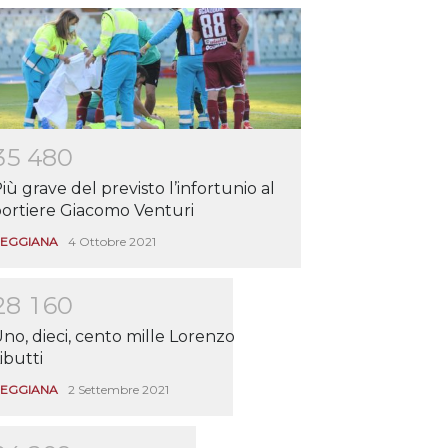
3
5
4
8
0
iù grave del previsto l’infortunio al
ortiere Giacomo Venturi
EGGIANA
4 Ottobre 2021
2
8
1
6
0
no, dieci, cento mille Lorenzo
ibutti
EGGIANA
2 Settembre 2021