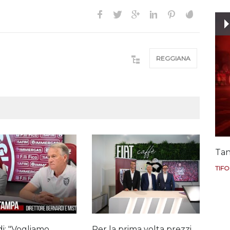
REGGIANA
Tan
TIFO
i: "Vogliamo
Per la prima volta prezzi
Il "