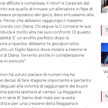
 difficile e complessa. Il ritiro? A Carpineti dal
tento era quello di trovare un allenatore in fase di
essere propositivo del gioco, dare entusiasmo alla
ue. Penso che abbiamo raggiungo il massimo
ccordo con Diana. Chi segue la C conosce le sue
T
iducia è molto alta nei suoi confronti. Di questo
ilità. E’ un profilo perfetto dopo la
cire a ripartire. Abbiamo 14 giocatori sotto
to un foglio bianco dove iniziare a inserire le
io di Diana. Terremo anche in considerazione
o in svincolo”.
Wa
 non ha voluto parlare di numeri ma ha
nno deciso di fare stagione importante e pertanto
deguati alla volontà di raggiungere dei buoni
ultima parola spetterà al campo. La Reggiana
e in serie B. Siamo stati male per questa
ittà e per una crescere della Reggiana è