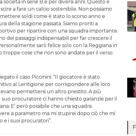
a società in serie B e per diversi anni. Questo è
cire a fare un calcio sostenibile. Non possiamo
mettere soldi come è stato lo scorso anno e
a della stagione passata. Siamo pronti a
sportivo per ripartire con una squadra importante.
no dei passaggi indispensabili per far crescere il
 Personalmente sarò felice solo con la Reggiana in
no troppe cose che non sono andate per il verso
iegato il caso Piccinini: “Il giocatore è stato
initivo al Lentigione per corrispondere alle loro
vano permettersi un altro prestito. A più
 il suo procuratore ci hanno chiesto garanzie per il
iana. E’ però possibile che una squadra
avere a parametro ma mi stupirei dopo ciò che mi
 e i suoi procuratori”.
F