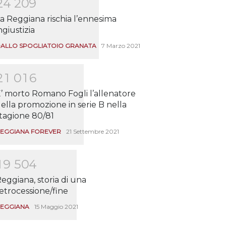
2
4
2
0
9
a Reggiana rischia l’ennesima
ngiustizia
ALLO SPOGLIATOIO GRANATA
7 Marzo 2021
2
1
0
1
6
’ morto Romano Fogli l’allenatore
ella promozione in serie B nella
tagione 80/81
EGGIANA FOREVER
21 Settembre 2021
1
9
5
0
4
eggiana, storia di una
etrocessione/fine
EGGIANA
15 Maggio 2021