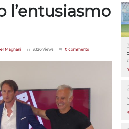
o l’entusiasmo
er Magnani
3326 Views
0 comments
P
p
R
U
L
R