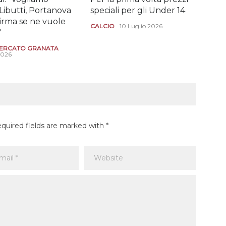
Libutti, Portanova
speciali per gli Under 14
Dio
Girma se ne vuole
CALCIO
10 Luglio 2026
CAL
"
29 G
ERCATO GRANATA
2026
equired fields are marked with *