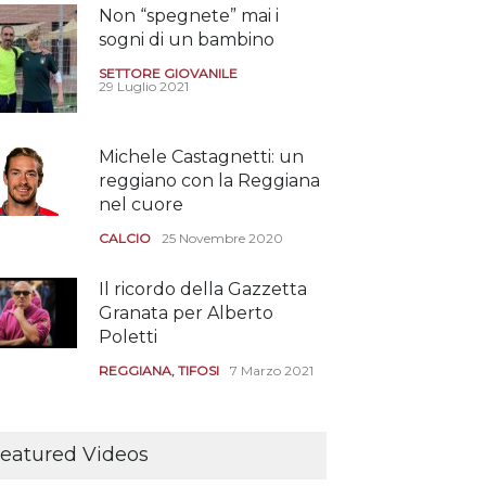
Non “spegnete” mai i
sogni di un bambino
SETTORE GIOVANILE
29 Luglio 2021
Michele Castagnetti: un
reggiano con la Reggiana
nel cuore
CALCIO
25 Novembre 2020
Il ricordo della Gazzetta
Granata per Alberto
Poletti
REGGIANA
,
TIFOSI
7 Marzo 2021
Tutte le modalità per
assistere agli allenamenti
eatured Videos
e alle amichevoli