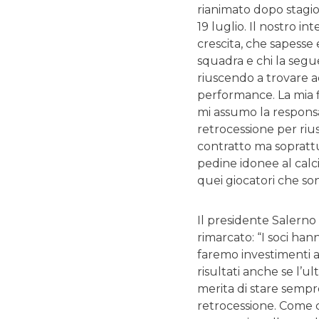
rianimato dopo stagione
19 luglio. Il nostro in
crescita, che sapesse 
squadra e chi la seg
riuscendo a trovare a
performance. La mia f
mi assumo la responsab
retrocessione per rius
contratto ma soprattut
pedine idonee al calc
quei giocatori che son
Il presidente Salerno
rimarcato: “I soci ha
faremo investimenti a
risultati anche se l’
merita di stare sempr
retrocessione. Come c