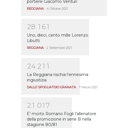
portiere Giacomo Venturi
REGGIANA
4 Ottobre 2021
2
8
1
6
1
Uno, dieci, cento mille Lorenzo
Libutti
REGGIANA
2 Settembre 2021
2
4
2
1
1
La Reggiana rischia l’ennesima
ingiustizia
DALLO SPOGLIATOIO GRANATA
7 Marzo 2021
2
1
0
1
7
E’ morto Romano Fogli l’allenatore
della promozione in serie B nella
stagione 80/81