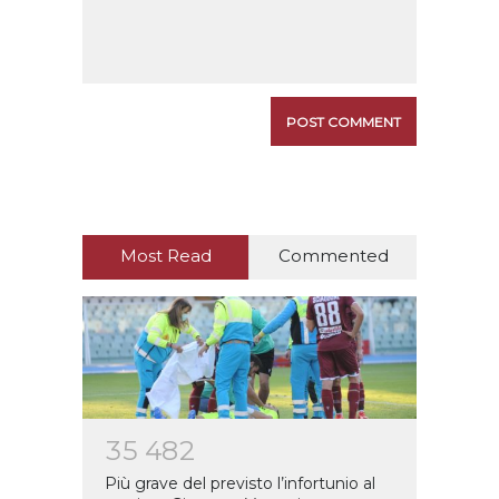
Most Read
Commented
3
5
4
8
2
Più grave del previsto l’infortunio al