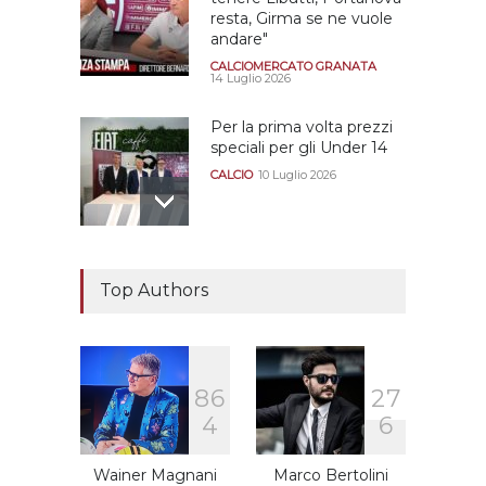
resta, Girma se ne vuole
andare"
CALCIOMERCATO GRANATA
14 Luglio 2026
Per la prima volta prezzi
speciali per gli Under 14
CALCIO
10 Luglio 2026
Il "faccia a faccia" Salerno-
Dionigi
Top Authors
CALCIOMERCATO GRANATA
29 Giugno 2026
8
6
2
7
Sono solo sette le
4
6
squadre che sono state
promosse la stagione
successiva alla
Wainer Magnani
Marco Bertolini