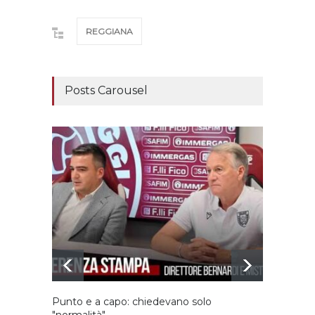
REGGIANA
Posts Carousel
Punto e a capo: chiedevano solo
Bernar
"normalità"
Portan