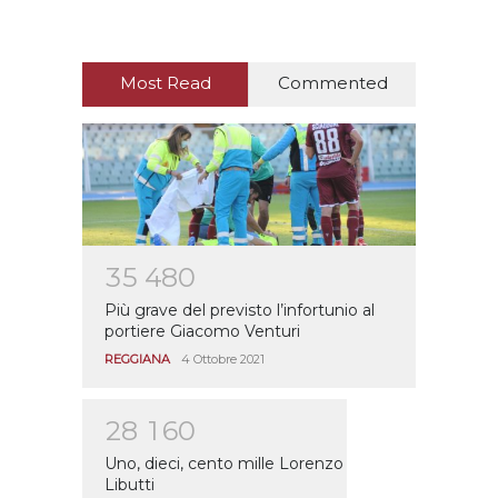
Most Read
Commented
3
5
4
8
0
Più grave del previsto l’infortunio al
portiere Giacomo Venturi
REGGIANA
4 Ottobre 2021
2
8
1
6
0
Uno, dieci, cento mille Lorenzo
Libutti