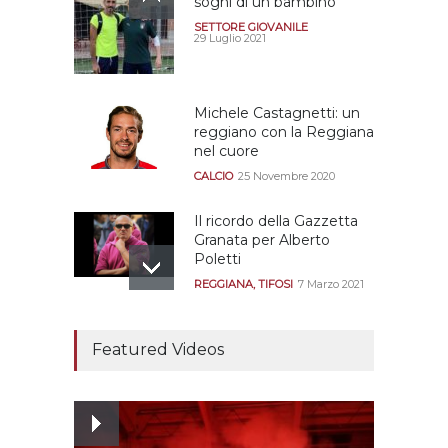
sogni di un bambino
SETTORE GIOVANILE
29 Luglio 2021
Michele Castagnetti: un
reggiano con la Reggiana
nel cuore
CALCIO
25 Novembre 2020
Il ricordo della Gazzetta
Granata per Alberto
Poletti
REGGIANA
,
TIFOSI
7 Marzo 2021
Tutte le modalità per
assistere agli allenamenti
Featured Videos
e alle amichevoli
REGGIANA
19 Luglio 2021