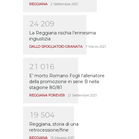
REGGIANA
2 Settembre 2021
2
4
2
0
9
La Reggiana rischia l’ennesima
ingiustizia
DALLO SPOGLIATOIO GRANATA
7 Marzo 2021
2
1
0
1
6
E’ morto Romano Fogli l’allenatore
della promozione in serie B nella
stagione 80/81
REGGIANA FOREVER
21 Settembre 2021
1
9
5
0
4
Reggiana, storia di una
retrocessione/fine
REGGIANA
15 Maggio 2021