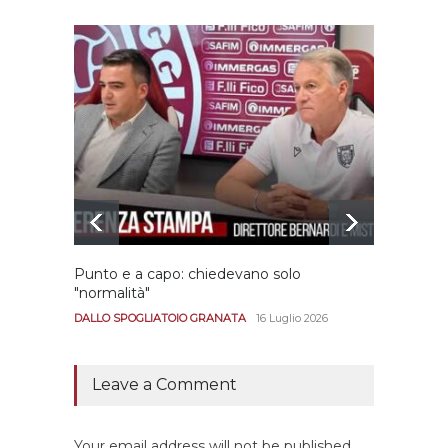
Punto e a capo: chiedevano solo
Bernar
"normalità"
Portan
andar
DALLO SPOGLIATOIO GRANATA
16 Luglio 2026
CALCIO
Leave a Comment
Your email address will not be published.