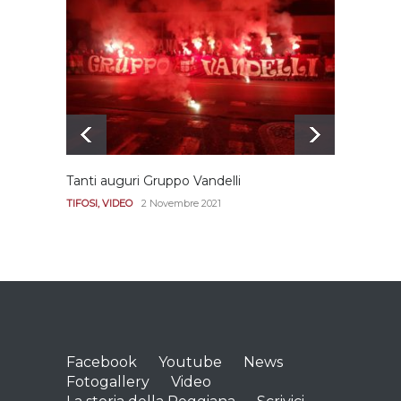
Ecco le prove
dell’incongruenza delle
due sentenze
REGGIANA
15 Aprile 2021
Tanti auguri Gruppo Vandelli
Le imm
Diana
TIFOSI
,
VIDEO
2 Novembre 2021
REGGI
Facebook
Youtube
News
Fotogallery
Video