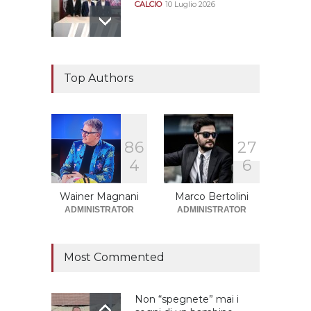
CALCIO
10 Luglio 2026
Il "faccia a faccia" Salerno-
Dionigi
Top Authors
CALCIOMERCATO GRANATA
29 Giugno 2026
8
6
2
7
Sono solo sette le
4
6
squadre che sono state
promosse la stagione
successiva alla
Wainer Magnani
Marco Bertolini
retrocessione
ADMINISTRATOR
ADMINISTRATOR
CALCIOMERCATO GRANATA
12 Giugno 2026
Most Commented
Non “spegnete” mai i