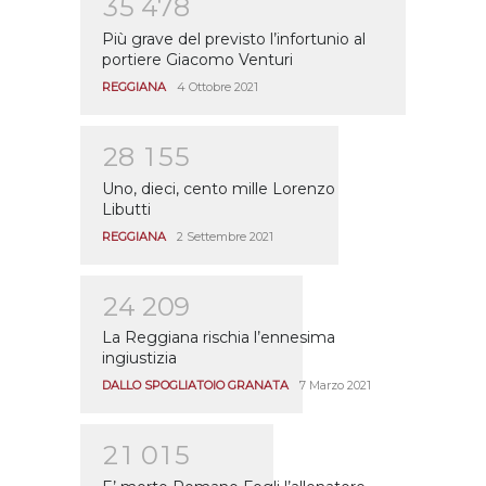
3
5
4
7
8
Più grave del previsto l’infortunio al
portiere Giacomo Venturi
REGGIANA
4 Ottobre 2021
2
8
1
5
5
Uno, dieci, cento mille Lorenzo
Libutti
REGGIANA
2 Settembre 2021
2
4
2
0
9
La Reggiana rischia l’ennesima
ingiustizia
DALLO SPOGLIATOIO GRANATA
7 Marzo 2021
2
1
0
1
5