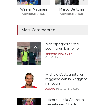
promosse la stagione
successiva alla
Wainer Magnani
Marco Bertolini
retrocessione
ADMINISTRATOR
ADMINISTRATOR
CALCIOMERCATO GRANATA
12 Giugno 2026
Most Commented
Non “spegnete” mai i
sogni di un bambino
SETTORE GIOVANILE
29 Luglio 2021
Michele Castagnetti: un
reggiano con la Reggiana
nel cuore
CALCIO
25 Novembre 2020
Il ricordo della Gazzetta
Granata per Alberto