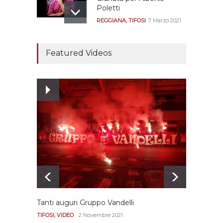
Poletti
REGGIANA
,
TIFOSI
7 Marzo 2021
Tutte le modalità per
assistere agli allenamenti
Featured Videos
e alle amichevoli
REGGIANA
19 Luglio 2021
Ecco le prove
dell’incongruenza delle
due sentenze
REGGIANA
15 Aprile 2021
Tanti auguri Gruppo Vandelli
Le imm
Diana
TIFOSI
,
VIDEO
2 Novembre 2021