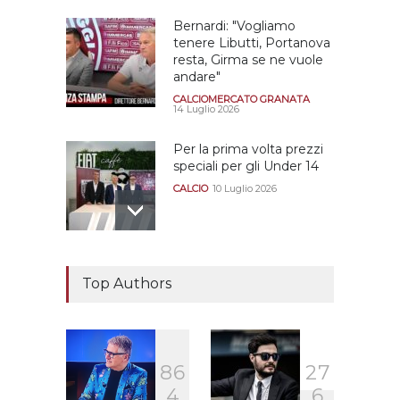
Bernardi: "Vogliamo
tenere Libutti, Portanova
resta, Girma se ne vuole
andare"
CALCIOMERCATO GRANATA
14 Luglio 2026
Per la prima volta prezzi
speciali per gli Under 14
CALCIO
10 Luglio 2026
Il "faccia a faccia" Salerno-
Dionigi
Top Authors
CALCIOMERCATO GRANATA
29 Giugno 2026
8
6
2
7
Sono solo sette le
4
6
squadre che sono state