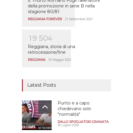
E’ morto Romano Fogli l’allenatore
della promozione in serie B nella
stagione 80/81
REGGIANA FOREVER
21 Settembre 2021
1
9
5
0
4
Reggiana, storia di una
retrocessione/fine
REGGIANA
15 Maggio 2021
Latest Posts
Punto e a capo:
chiedevano solo
"normalità"
DALLO SPOGLIATOIO GRANATA
16 Luglio 2026