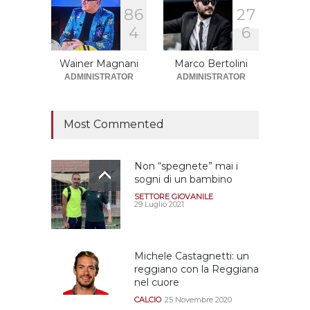
8
6
2
7
Sono solo sette le
4
6
squadre che sono state
promosse la stagione
successiva alla
Wainer Magnani
Marco Bertolini
retrocessione
ADMINISTRATOR
ADMINISTRATOR
CALCIOMERCATO GRANATA
12 Giugno 2026
Most Commented
Non “spegnete” mai i
sogni di un bambino
SETTORE GIOVANILE
29 Luglio 2021
Michele Castagnetti: un
reggiano con la Reggiana
nel cuore
CALCIO
25 Novembre 2020