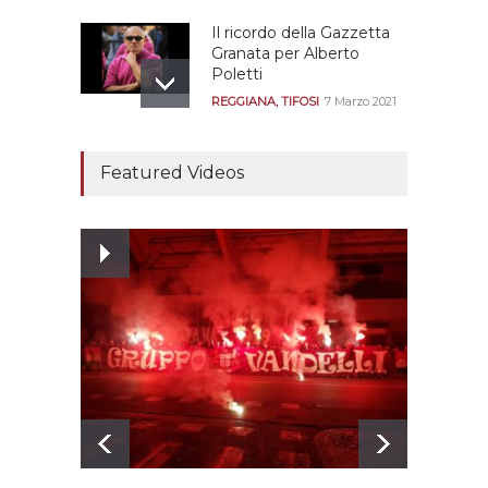
Il ricordo della Gazzetta
Granata per Alberto
Poletti
REGGIANA
,
TIFOSI
7 Marzo 2021
Tutte le modalità per
assistere agli allenamenti
Featured Videos
e alle amichevoli
REGGIANA
19 Luglio 2021
Ecco le prove
dell’incongruenza delle
due sentenze
REGGIANA
15 Aprile 2021