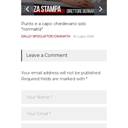
Punto e a capo: chiedevano solo
Bernar
"normalità"
Portan
andar
DALLO SPOGLIATOIO GRANATA
16 Luglio 2026
CALCIO
Leave a Comment
Your email address will not be published.
Required fields are marked with *