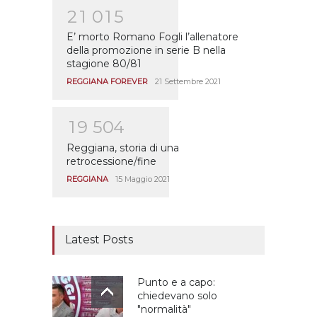
2
1
0
1
5
E’ morto Romano Fogli l’allenatore
della promozione in serie B nella
stagione 80/81
REGGIANA FOREVER
21 Settembre 2021
1
9
5
0
4
Reggiana, storia di una
retrocessione/fine
REGGIANA
15 Maggio 2021
Latest Posts
Punto e a capo:
chiedevano solo
"normalità"