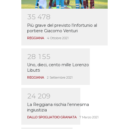
3
5
4
7
8
Più grave del previsto l’infortunio al
portiere Giacomo Venturi
REGGIANA
4 Ottobre 2021
2
8
1
5
5
Uno, dieci, cento mille Lorenzo
Libutti
REGGIANA
2 Settembre 2021
2
4
2
0
9
La Reggiana rischia l’ennesima
ingiustizia
DALLO SPOGLIATOIO GRANATA
7 Marzo 2021