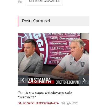
SETTORE GIOVANILE
Posts Carousel
Punto e a capo: chiedevano solo
Bernar
"normalità"
Portan
andar
DALLO SPOGLIATOIO GRANATA
16 Luglio 2026