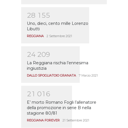
2
8
1
5
5
Uno, dieci, cento mille Lorenzo
Libutti
REGGIANA
2 Settembre 2021
2
4
2
0
9
La Reggiana rischia l’ennesima
ingiustizia
DALLO SPOGLIATOIO GRANATA
7 Marzo 2021
2
1
0
1
6
E’ morto Romano Fogli l’allenatore
della promozione in serie B nella
stagione 80/81
REGGIANA FOREVER
21 Settembre 2021