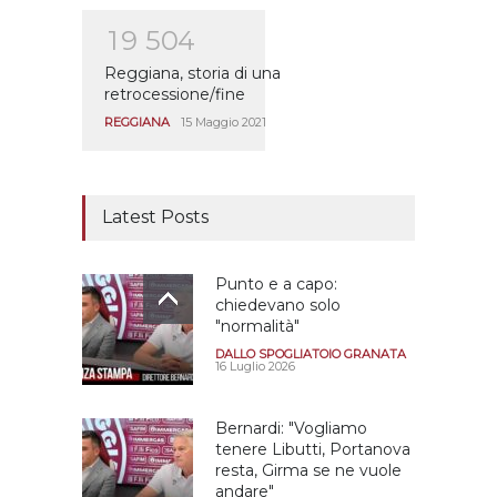
1
9
5
0
4
Reggiana, storia di una
retrocessione/fine
REGGIANA
15 Maggio 2021
Latest Posts
Punto e a capo:
chiedevano solo
"normalità"
DALLO SPOGLIATOIO GRANATA
16 Luglio 2026
Bernardi: "Vogliamo
tenere Libutti, Portanova
resta, Girma se ne vuole
andare"