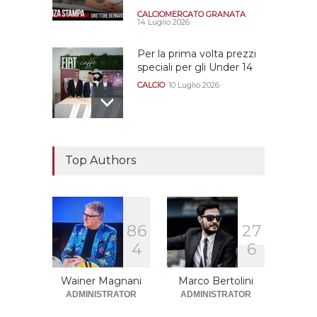
CALCIOMERCATO GRANATA
14 Luglio 2026
Per la prima volta prezzi
speciali per gli Under 14
CALCIO
10 Luglio 2026
Il "faccia a faccia" Salerno-
Dionigi
Top Authors
CALCIOMERCATO GRANATA
29 Giugno 2026
8
6
2
7
Sono solo sette le
4
6
squadre che sono state
promosse la stagione
successiva alla
Wainer Magnani
Marco Bertolini
retrocessione
ADMINISTRATOR
ADMINISTRATOR
CALCIOMERCATO GRANATA