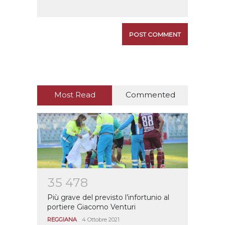
Most Read
Commented
3
5
4
7
8
Più grave del previsto l’infortunio al
portiere Giacomo Venturi
REGGIANA
4 Ottobre 2021