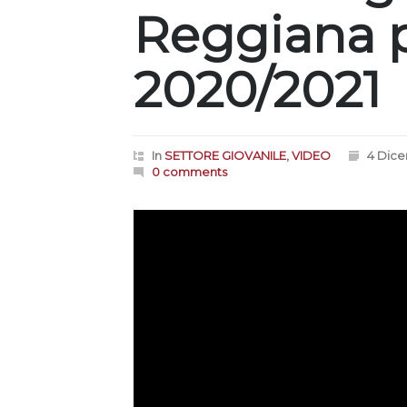
Reggiana p
2020/2021
In
SETTORE GIOVANILE
,
VIDEO
4 Dic
0 comments