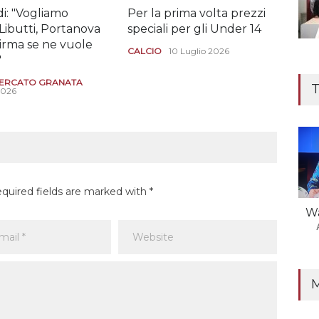
i: "Vogliamo
Per la prima volta prezzi
Il "
Libutti, Portanova
speciali per gli Under 14
Dio
Girma se ne vuole
CALCIO
10 Luglio 2026
CAL
"
29 G
ERCATO GRANATA
T
2026
equired fields are marked with *
Wa