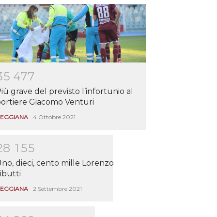
3
5
4
7
7
iù grave del previsto l’infortunio al
ortiere Giacomo Venturi
EGGIANA
4 Ottobre 2021
2
8
1
5
5
no, dieci, cento mille Lorenzo
ibutti
EGGIANA
2 Settembre 2021