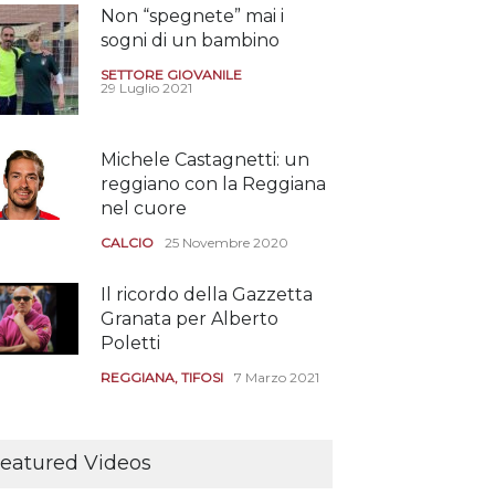
Non “spegnete” mai i
sogni di un bambino
SETTORE GIOVANILE
29 Luglio 2021
Michele Castagnetti: un
reggiano con la Reggiana
nel cuore
CALCIO
25 Novembre 2020
Il ricordo della Gazzetta
Granata per Alberto
Poletti
REGGIANA
,
TIFOSI
7 Marzo 2021
Tutte le modalità per
assistere agli allenamenti
eatured Videos
e alle amichevoli