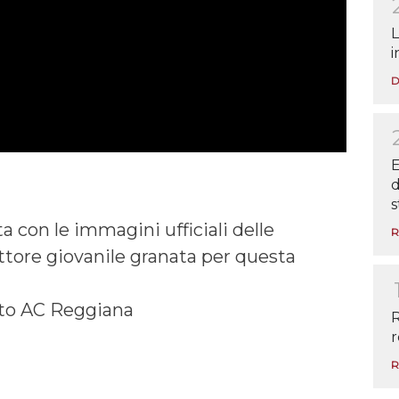
L
i
D
E
d
s
ta con le immagini ufficiali delle
R
ttore giovanile granata per questa
oto AC Reggiana
R
r
R