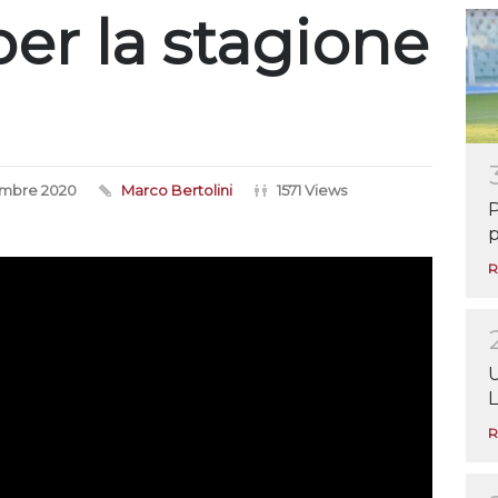
er la stagione
embre 2020
Marco Bertolini
1571 Views
P
p
R
U
L
R