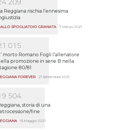
2
4
2
0
9
a Reggiana rischia l’ennesima
ngiustizia
ALLO SPOGLIATOIO GRANATA
7 Marzo 2021
2
1
0
1
5
’ morto Romano Fogli l’allenatore
ella promozione in serie B nella
tagione 80/81
EGGIANA FOREVER
21 Settembre 2021
1
9
5
0
4
eggiana, storia di una
etrocessione/fine
EGGIANA
15 Maggio 2021