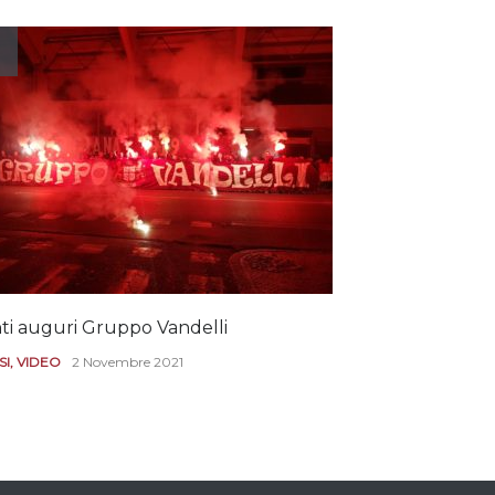
REGGIANA
19 Luglio 2021
Ecco le prove
dell’incongruenza delle
due sentenze
REGGIANA
15 Aprile 2021
ti auguri Gruppo Vandelli
Le immagini de
Diana
SI
,
VIDEO
2 Novembre 2021
REGGIANA
,
VIDEO