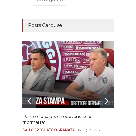
Posts Carousel
Punto e a capo: chiedevano solo
Bernar
"normalità"
Portan
andar
DALLO SPOGLIATOIO GRANATA
16 Luglio 2026
CALCIO