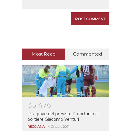
Most Read
Commented
3
5
4
7
6
Più grave del previsto l’infortunio al
portiere Giacomo Venturi
REGGIANA
4 Ottobre 2021