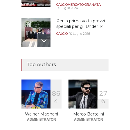
CALCIOMERCATO GRANATA
14 Luglio 2026
Per la prima volta prezzi
speciali per gli Under 14
CALCIO
10 Luglio 2026
Il "faccia a faccia" Salerno-
Dionigi
Top Authors
CALCIOMERCATO GRANATA
29 Giugno 2026
8
6
2
7
Sono solo sette le
4
6
squadre che sono state
promosse la stagione
successiva alla
Wainer Magnani
Marco Bertolini
retrocessione
ADMINISTRATOR
ADMINISTRATOR
CALCIOMERCATO GRANATA
12 Giugno 2026