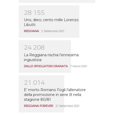
2
8
1
5
5
Uno, dieci, cento mille Lorenzo
Libutti
REGGIANA
2 Settembre 2021
2
4
2
0
8
La Reggiana rischia l’ennesima
ingiustizia
DALLO SPOGLIATOIO GRANATA
7 Marzo 2021
2
1
0
1
4
E’ morto Romano Fogli l’allenatore
della promozione in serie B nella
stagione 80/81
REGGIANA FOREVER
21 Settembre 2021