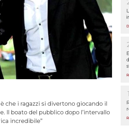
L
i
D
E
d
s
R
R
 è che i ragazzi si divertono giocando il
r
ce. Il boato del pubblico dopo l’intervallo
R
ica incredibile”