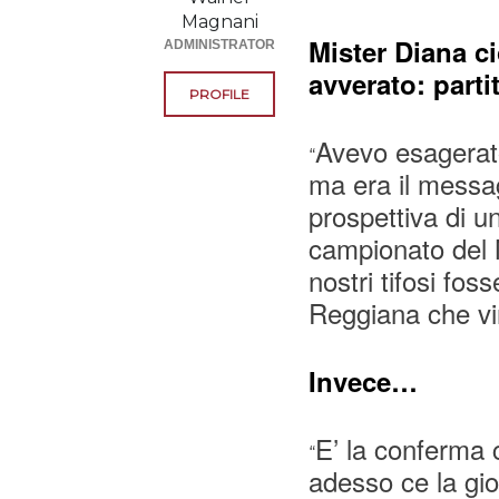
Magnani
Mister Diana c
ADMINISTRATOR
avverato: parti
PROFILE
Avevo esagerato
“
ma era il messag
prospettiva di un
campionato del 
nostri tifosi fos
Reggiana che vin
Invece…
E’ la conferma 
“
adesso ce la gio