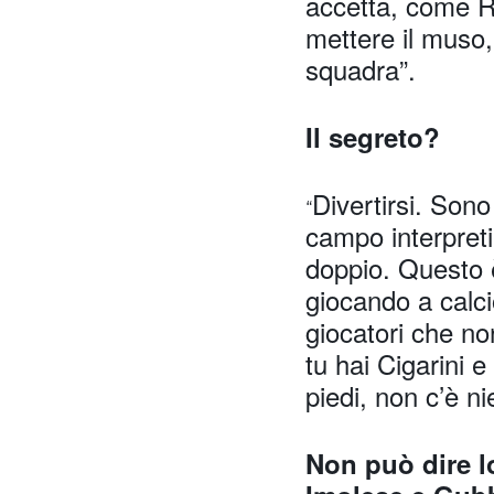
accetta, come R
mettere il muso,
squadra”.
Il segreto?
Divertirsi. Sono
“
campo interpreti i
doppio. Questo è 
giocando a calc
giocatori che no
tu hai Cigarini 
piedi, non c’è ni
Non può dire l