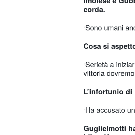
Imolese e Gubb
corda.
Sono umani anc
“
Cosa si aspett
Serietà a inizi
“
vittoria dovremo
L’infortunio di
Ha accusato un
“
Guglielmotti ha