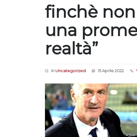
finchè non 
una promes
realtà”
In
Uncategorized
15 Aprile 2022