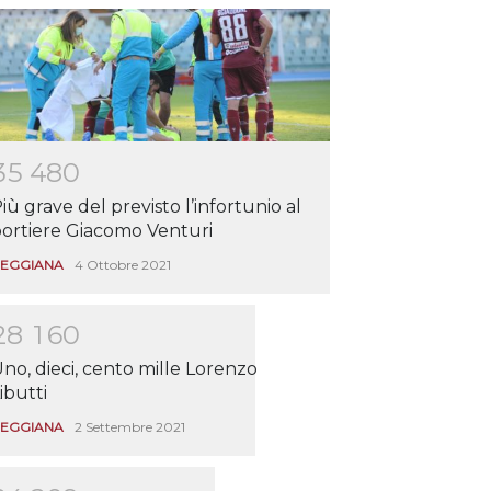
3
5
4
8
0
iù grave del previsto l’infortunio al
ortiere Giacomo Venturi
EGGIANA
4 Ottobre 2021
2
8
1
6
0
no, dieci, cento mille Lorenzo
ibutti
EGGIANA
2 Settembre 2021