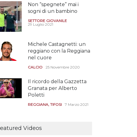
Non “spegnete” mai i
sogni di un bambino
SETTORE GIOVANILE
29 Luglio 2021
Michele Castagnetti: un
reggiano con la Reggiana
nel cuore
CALCIO
25 Novembre 2020
Il ricordo della Gazzetta
Granata per Alberto
Poletti
REGGIANA
,
TIFOSI
7 Marzo 2021
Tutte le modalità per
assistere agli allenamenti
eatured Videos
e alle amichevoli