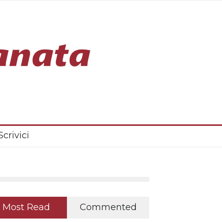
Scrivici
Most Read
Commented