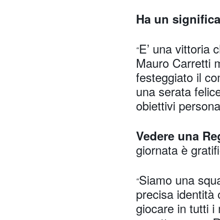
Ha un signific
E’ una vittoria 
“
Mauro Carretti 
festeggiato il c
una serata felic
obiettivi personal
Vedere una Reg
giornata è gratif
Siamo una squa
“
precisa identità
giocare in tutti