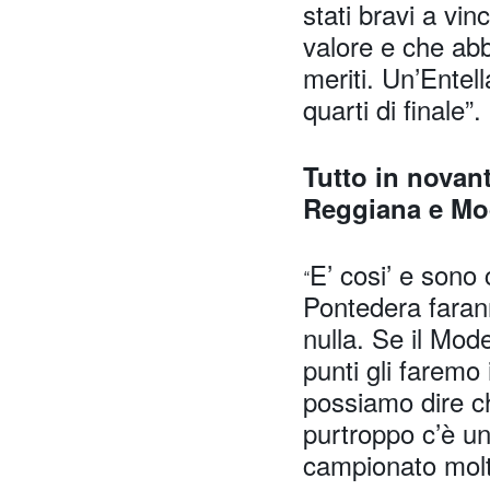
stati bravi a vi
valore e che ab
meriti. Un’Entel
quarti di finale”.
Tutto in novan
Reggiana e Mod
E’ cosi’ e sono
“
Pontedera farann
nulla. Se il Mod
punti gli faremo
possiamo dire ch
purtroppo c’è un
campionato molt