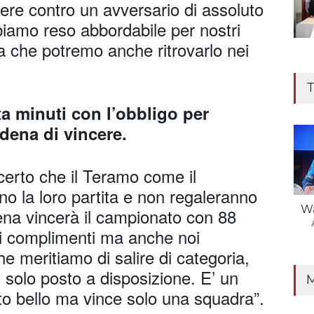
ncere contro un avversario di assoluto
biamo reso abbordabile per nostri
la che potremo anche ritrovarlo nei
T
ta minuti con l’obbligo per
ena di vincere.
 certo che il Teramo come il
o la loro partita e non regaleranno
Wa
ena vincerà il campionato con 88
 i complimenti ma anche noi
e meritiamo di salire di categoria,
 solo posto a disposizione. E’ un
o bello ma vince solo una squadra”.