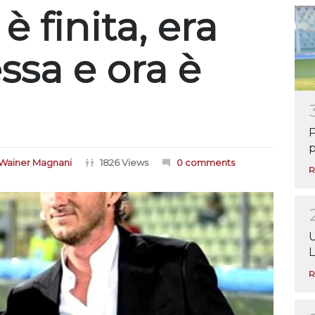
è finita, era
sa e ora è
P
p
Wainer Magnani
1826 Views
0 comments
R
U
L
R