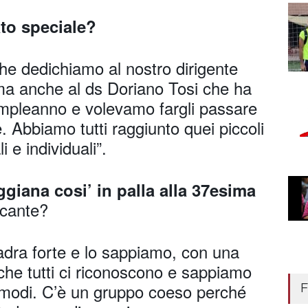
ato speciale?
che dedichiamo al nostro dirigente
ma anche al ds Doriano Tosi che ha
ompleanno e volevamo fargli passare
e. Abbiamo tutti raggiunto quei piccoli
i e individuali”.
giana cosi’ in palla alla 37esima
icante?
dra forte e lo sappiamo, con una
 che tutti ci riconoscono e sappiamo
 i modi. C’è un gruppo coeso perché
F