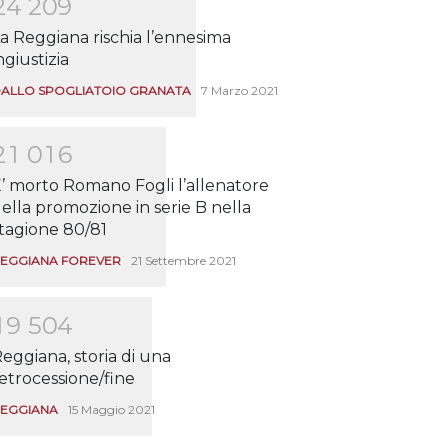
2
4
2
0
9
a Reggiana rischia l’ennesima
ngiustizia
ALLO SPOGLIATOIO GRANATA
7 Marzo 2021
2
1
0
1
6
’ morto Romano Fogli l’allenatore
ella promozione in serie B nella
tagione 80/81
EGGIANA FOREVER
21 Settembre 2021
1
9
5
0
4
eggiana, storia di una
etrocessione/fine
EGGIANA
15 Maggio 2021