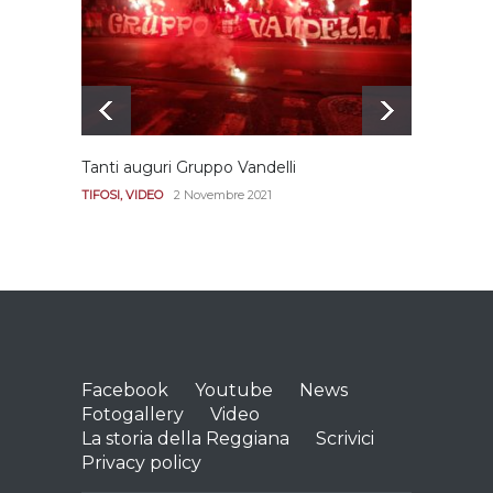
REGGIANA
15 Aprile 2021
Tanti auguri Gruppo Vandelli
Le imm
Diana
TIFOSI
,
VIDEO
2 Novembre 2021
REGGI
Facebook
Youtube
News
Fotogallery
Video
La storia della Reggiana
Scrivici
Privacy policy