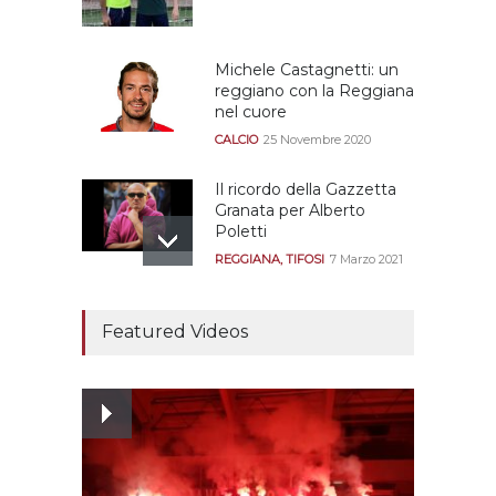
Michele Castagnetti: un
reggiano con la Reggiana
nel cuore
CALCIO
25 Novembre 2020
Il ricordo della Gazzetta
Granata per Alberto
Poletti
REGGIANA
,
TIFOSI
7 Marzo 2021
Tutte le modalità per
assistere agli allenamenti
Featured Videos
e alle amichevoli
REGGIANA
19 Luglio 2021
Ecco le prove
dell’incongruenza delle
due sentenze