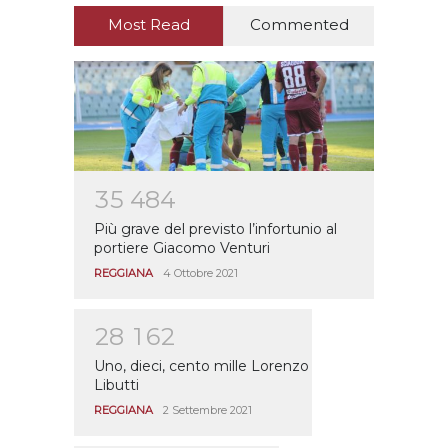
Most Read
Commented
3
5
4
8
4
Più grave del previsto l’infortunio al
portiere Giacomo Venturi
REGGIANA
4 Ottobre 2021
2
8
1
6
2
Uno, dieci, cento mille Lorenzo
Libutti
REGGIANA
2 Settembre 2021