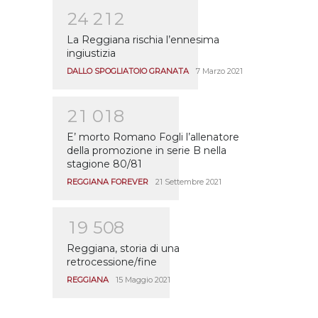
2
4
2
1
2
La Reggiana rischia l’ennesima
ingiustizia
DALLO SPOGLIATOIO GRANATA
7 Marzo 2021
2
1
0
1
8
E’ morto Romano Fogli l’allenatore
della promozione in serie B nella
stagione 80/81
REGGIANA FOREVER
21 Settembre 2021
1
9
5
0
8
Reggiana, storia di una
retrocessione/fine
REGGIANA
15 Maggio 2021