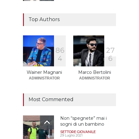
Il "faccia a faccia" Salerno-
Dionigi
Top Authors
CALCIOMERCATO GRANATA
29 Giugno 2026
8
6
2
7
Sono solo sette le
4
6
squadre che sono state
promosse la stagione
successiva alla
Wainer Magnani
Marco Bertolini
retrocessione
ADMINISTRATOR
ADMINISTRATOR
CALCIOMERCATO GRANATA
12 Giugno 2026
Most Commented
Non “spegnete” mai i
sogni di un bambino
SETTORE GIOVANILE
29 Luglio 2021