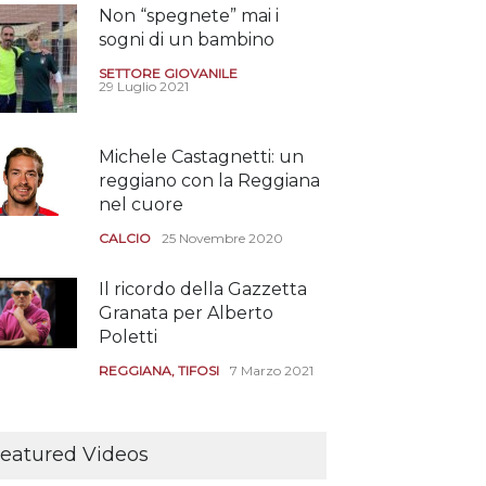
Non “spegnete” mai i
sogni di un bambino
SETTORE GIOVANILE
29 Luglio 2021
faccia a faccia" Salerno-
Sono solo sette le
nigi
squadre che sono state
promosse la stagione
Michele Castagnetti: un
CIOMERCATO GRANATA
successiva alla
iugno 2026
reggiano con la Reggiana
retrocessione
nel cuore
CALCIOMERCATO GRANATA
CALCIO
25 Novembre 2020
12 Giugno 2026
Il ricordo della Gazzetta
Granata per Alberto
Poletti
REGGIANA
,
TIFOSI
7 Marzo 2021
Tutte le modalità per
assistere agli allenamenti
eatured Videos
e alle amichevoli