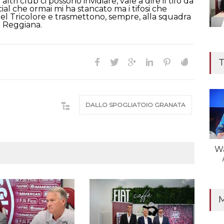
altri club ci possono invidiare, vale a dire il tifo da
ial che ormai mi ha stancato ma i tifosi che
del Tricolore e trasmettono, sempre, alla squadra
a Reggiana.
T
DALLO SPOGLIATOIO GRANATA
Wa