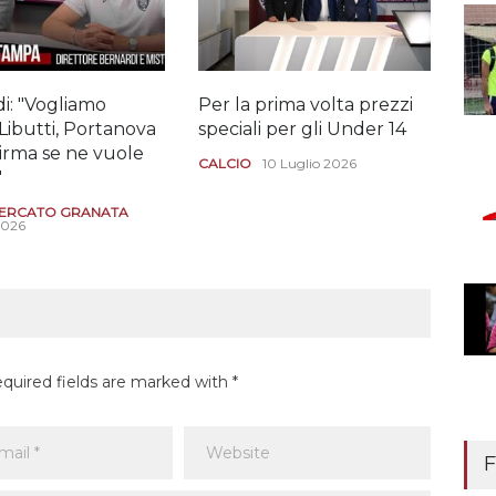
i: "Vogliamo
Per la prima volta prezzi
Il "
Libutti, Portanova
speciali per gli Under 14
Dio
Girma se ne vuole
CALCIO
10 Luglio 2026
CAL
"
29 G
ERCATO GRANATA
2026
equired fields are marked with *
F