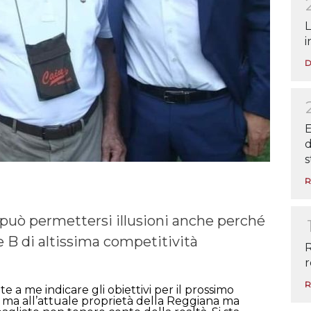
L
i
D
E
d
s
R
può permettersi illusioni anche perché
ie B di altissima competitività
R
r
R
 a me indicare gli obiettivi per il prossimo
 ma all’attuale proprietà della Reggiana ma