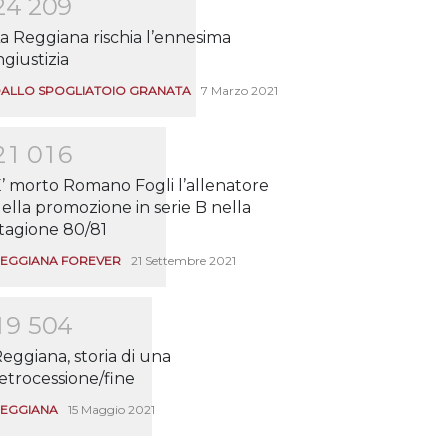
2
4
2
0
9
a Reggiana rischia l’ennesima
ngiustizia
ALLO SPOGLIATOIO GRANATA
7 Marzo 2021
2
1
0
1
6
’ morto Romano Fogli l’allenatore
ella promozione in serie B nella
tagione 80/81
EGGIANA FOREVER
21 Settembre 2021
1
9
5
0
4
eggiana, storia di una
etrocessione/fine
EGGIANA
15 Maggio 2021