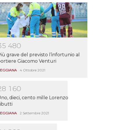
3
5
4
8
0
iù grave del previsto l’infortunio al
ortiere Giacomo Venturi
EGGIANA
4 Ottobre 2021
2
8
1
6
0
no, dieci, cento mille Lorenzo
ibutti
EGGIANA
2 Settembre 2021