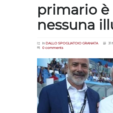
primario è 
nessuna il
In
DALLO SPOGLIATOIO GRANATA
31
0 comments