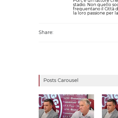
Poi c’è un fattore che 
stadio. Non quello soc
frequentano il Città 
la loro passione per l
Share:
Posts Carousel