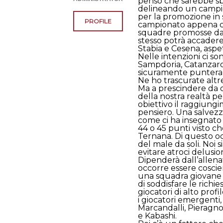
penso che sarebbe sba
delineando un campiona
per la promozione in 
PROFILE
campionato appena co
squadre promosse dall
stesso potrà accader
Stabia e Cesena, aspet
Nelle intenzioni ci s
Sampdoria, Catanzaro
sicuramente punteran
Ne ho trascurate altr
Ma a prescindere da 
della nostra realtà p
obiettivo il raggiung
pensiero. Una salvez
come ci ha insegnato 
44 o 45 punti visto c
Ternana. Di questo oc
del male da soli. Noi s
evitare atroci delusion
Dipenderà dall’allen
occorre essere coscie
una squadra giovane
di soddisfare le rich
giocatori di alto profi
i giocatori emergenti,
Marcandalli, Pieragno
e Kabashi.