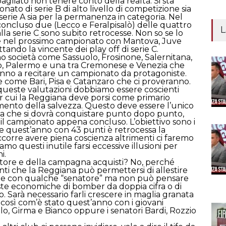
gliato non tenere conto della realtà. Si sta
to di serie B di alto livello di competizione sia
serie A sia per la permanenza in categoria. Nel
ncluso due (Lecco e Feralpisalò) delle quattro
L
a serie C sono subito retrocesse. Non so se lo
e nel prossimo campionato con Mantova, Juve
tando la vincente dei play off di serie C.
ono società come Sassuolo, Frosinone, Salernitana,
, Palermo e una tra Cremonese e Venezia che
no a recitare un campionato da protagoniste.
e come Bari, Pisa e Catanzaro che ci proveranno.
queste valutazioni dobbiamo essere coscienti
er cui la Reggiana deve porsi come primario
imento della salvezza. Questo deve essere l’unico
za che si dovrà conquistare punto dopo punto,
il campionato appena concluso. L’obiettivo sono i
he quest’anno con 43 punti è retrocessa la
corre avere piena coscienza altrimenti ci faremo
iamo questi inutile farsi eccessive illusioni per
i.
atore e della campagna acquisti? No, perché
nti che la Reggiana può permettersi di allestire
 e con qualche “senatore” ma non può pensare
ieste economiche di bomber da doppia cifra o di
lo. Sarà necessario farli crescere in maglia granata
 così com’è stato quest’anno con i giovani
lo, Girma e Bianco oppure i senatori Bardi, Rozzio