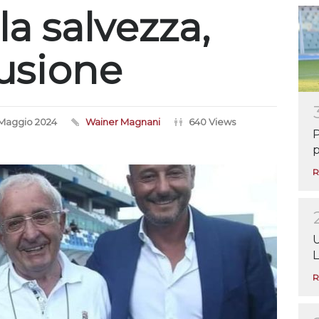
la salvezza,
lusione
 Maggio 2024
Wainer Magnani
640 Views
P
p
R
U
L
R