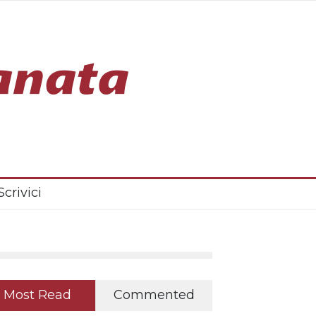
Scrivici
Most Read
Commented