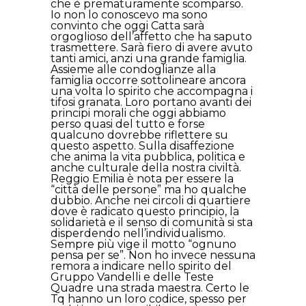
che è prematuramente scomparso.
Io non lo conoscevo ma sono
convinto che oggi Catta sarà
orgoglioso dell’affetto che ha saputo
trasmettere. Sarà fiero di avere avuto
tanti amici, anzi una grande famiglia.
Assieme alle condoglianze alla
famiglia occorre sottolineare ancora
una volta lo spirito che accompagna i
tifosi granata. Loro portano avanti dei
principi morali che oggi abbiamo
perso quasi del tutto e forse
qualcuno dovrebbe riflettere su
questo aspetto. Sulla disaffezione
che anima la vita pubblica, politica e
anche culturale della nostra civiltà.
Reggio Emilia è nota per essere la
“città delle persone” ma ho qualche
dubbio. Anche nei circoli di quartiere
dove è radicato questo principio, la
solidarietà e il senso di comunità si sta
disperdendo nell’individualismo.
Sempre più vige il motto “ognuno
pensa per se”. Non ho invece nessuna
remora a indicare nello spirito del
Gruppo Vandelli e delle Teste
Quadre una strada maestra. Certo le
Tq hanno un loro codice, spesso per