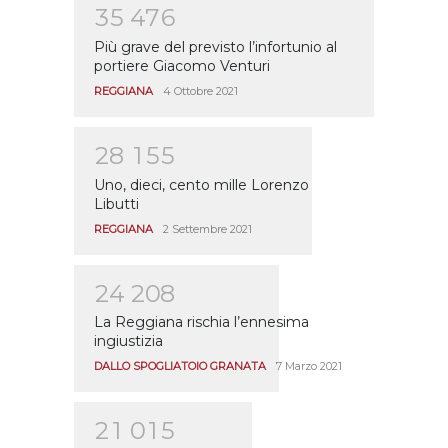
3
5
4
7
6
Più grave del previsto l’infortunio al
portiere Giacomo Venturi
REGGIANA
4 Ottobre 2021
2
8
1
5
5
Uno, dieci, cento mille Lorenzo
Libutti
REGGIANA
2 Settembre 2021
2
4
2
0
8
La Reggiana rischia l’ennesima
ingiustizia
DALLO SPOGLIATOIO GRANATA
7 Marzo 2021
2
1
0
1
5