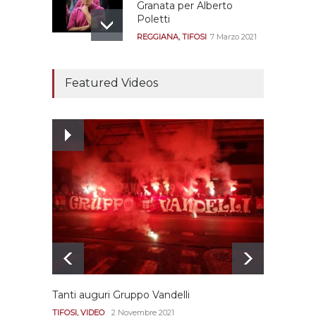
Granata per Alberto
Poletti
REGGIANA
,
TIFOSI
7 Marzo 2021
Tutte le modalità per
assistere agli allenamenti
Featured Videos
e alle amichevoli
REGGIANA
19 Luglio 2021
Ecco le prove
dell’incongruenza delle
due sentenze
REGGIANA
15 Aprile 2021
Tanti auguri Gruppo Vandelli
Le imm
Diana
TIFOSI
,
VIDEO
2 Novembre 2021