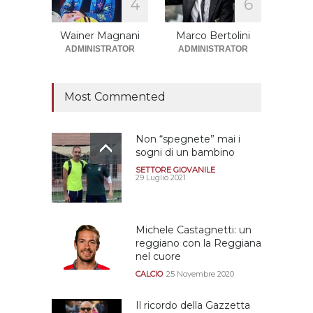
4
6
squadre che sono state
promosse la stagione
successiva alla
Wainer Magnani
Marco Bertolini
retrocessione
ADMINISTRATOR
ADMINISTRATOR
CALCIOMERCATO GRANATA
12 Giugno 2026
Most Commented
Non “spegnete” mai i
sogni di un bambino
SETTORE GIOVANILE
29 Luglio 2021
Michele Castagnetti: un
reggiano con la Reggiana
nel cuore
CALCIO
25 Novembre 2020
Il ricordo della Gazzetta