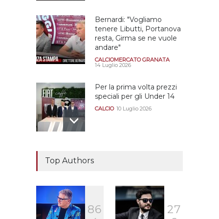
Bernardi: "Vogliamo
tenere Libutti, Portanova
resta, Girma se ne vuole
andare"
CALCIOMERCATO GRANATA
14 Luglio 2026
Per la prima volta prezzi
speciali per gli Under 14
CALCIO
10 Luglio 2026
Il "faccia a faccia" Salerno-
Dionigi
Top Authors
CALCIOMERCATO GRANATA
29 Giugno 2026
8
6
2
7
Sono solo sette le