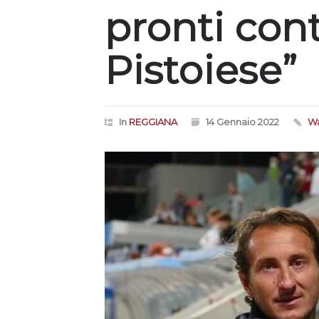
pronti cont
Pistoiese”
In
REGGIANA
14 Gennaio 2022
Wa