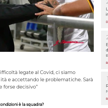
L
i
D
E
d
s
R
ficoltà legate al Covid, ci siamo
nità e accettando le problematiche. Sarà
R
e forse decisivo”
r
R
condizioni è la squadra?