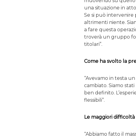
muovendo su quello ch
una situazione in at
Se si può intervenire
altrimenti niente. Si
a fare questa operazi
troverà un gruppo for
titolari”.
Come ha svolto la prep
“Avevamo in testa u
cambiato. Siamo stat
ben definito. L’esperi
flessibili”.
Le maggiori difficolt
“Abbiamo fatto il mas