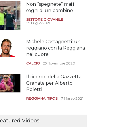
Non “spegnete” mai i
sogni di un bambino
SETTORE GIOVANILE
29 Luglio 2021
Michele Castagnetti: un
reggiano con la Reggiana
nel cuore
CALCIO
25 Novembre 2020
Il ricordo della Gazzetta
Granata per Alberto
Poletti
REGGIANA
,
TIFOSI
7 Marzo 2021
Tutte le modalità per
assistere agli allenamenti
eatured Videos
e alle amichevoli