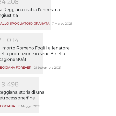
2
4
2
0
8
a Reggiana rischia l’ennesima
ngiustizia
ALLO SPOGLIATOIO GRANATA
7 Marzo 2021
2
1
0
1
4
’ morto Romano Fogli l’allenatore
ella promozione in serie B nella
tagione 80/81
EGGIANA FOREVER
21 Settembre 2021
1
9
4
9
8
eggiana, storia di una
etrocessione/fine
EGGIANA
15 Maggio 2021