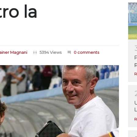
ro la
iner Magnani
5394 Views
0 comments
P
p
R
U
L
R