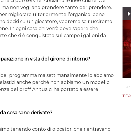
e ci può servire. Abbiamo le idee chiare. C’è
to ma non vogliano prendere tanto per prendere.
 per migliorare ulteriormente l’organico, bene
amo decisi su un giocatore, vedremo se riusciremo
one. In ogni caso chi verrà deve sapere che
te che si è conquistato sul campo i galloni da
arazione in vista del girone di ritorno?
n bel programma ma settimanalmente lo abbiamo
i elastici anche perché non abbiamo un modello
Tan
enza del proff Anitua ci ha portato a essere
TIFO
à da cosa sono derivate?
simo tenendo conto di giocatori che rientravano