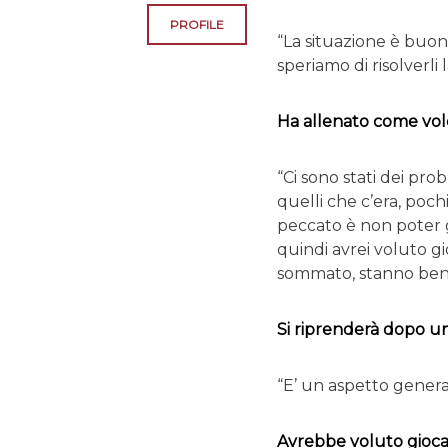
PROFILE
“La situazione è buona
speriamo di risolverli
Ha allenato come vol
“Ci sono stati dei prob
quelli che c’era, poc
peccato è non poter gi
quindi avrei voluto gi
sommato, stanno ben
Si riprenderà dopo un 
“E’ un aspetto genera
Avrebbe voluto gioc