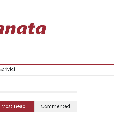
Scrivici
Most Read
Commented