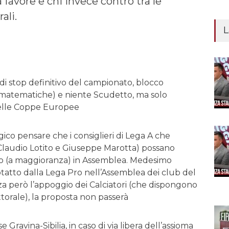
 favore e chi invece contro tra le
ali.
L
 di stop definitivo del campionato, blocco
n matematiche) e niente Scudetto, ma solo
nelle Coppe Europee
gico pensare che i consiglieri di Lega A che
(Claudio Lotito e Giuseppe Marotta) possano
o (a maggioranza) in Assemblea. Medesimo
dotatto dalla Lega Pro nell’Assemblea dei club del
a però l’appoggio dei Calciatori (che dispongono
torale), la proposta non passerà
se Gravina-Sibilia, in caso di via libera dell’assioma