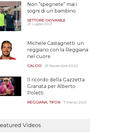
Non “spegnete” mai i
sogni di un bambino
SETTORE GIOVANILE
29 Luglio 2021
Michele Castagnetti: un
reggiano con la Reggiana
nel cuore
CALCIO
25 Novembre 2020
Il ricordo della Gazzetta
Granata per Alberto
Poletti
REGGIANA
,
TIFOSI
7 Marzo 2021
Tutte le modalità per
assistere agli allenamenti
eatured Videos
e alle amichevoli