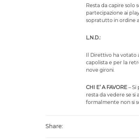
Resta da capire solo 
partecipazione ai play
sopratutto in ordine al
L.N.D.:
Il Direttivo ha votato
capolista e per la re
nove gironi.
CHI E’ A FAVORE
– Si
resta da vedere se si a
formalmente non si so
Share: