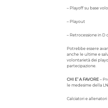
– Playoff su base volo
– Playout
– Retrocessione in D 
Potrebbe essere avanz
anche le ultime e salv
volontarietà dei playo
partecipazione.
CHI E’ A FAVORE
– Pr
le medesime della LN
Calciatori e allenator