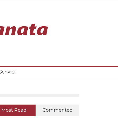
Scrivici
Most Read
Commented