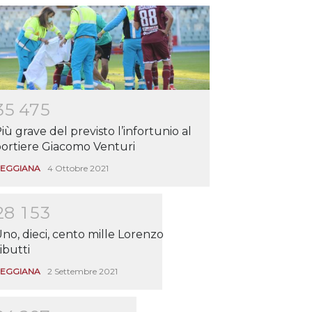
3
5
4
7
5
iù grave del previsto l’infortunio al
ortiere Giacomo Venturi
EGGIANA
4 Ottobre 2021
2
8
1
5
3
no, dieci, cento mille Lorenzo
ibutti
EGGIANA
2 Settembre 2021