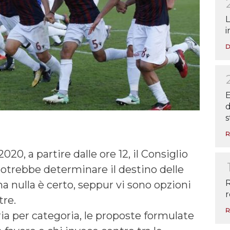
L
i
D
E
d
s
R
20, a partire dalle ore 12, il Consiglio
 potrebbe determinare il destino delle
R
ma nulla è certo, seppur vi sono opzioni
r
tre.
R
a per categoria, le proposte formulate