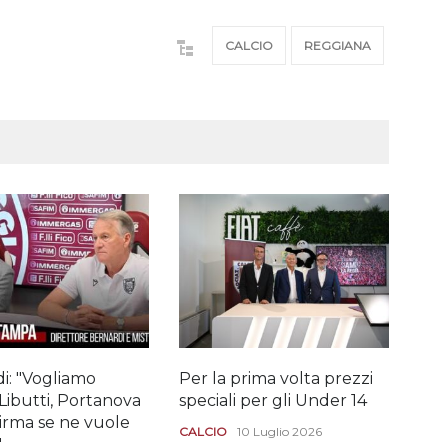
CALCIO
REGGIANA
i: "Vogliamo
Per la prima volta prezzi
Il "
Libutti, Portanova
speciali per gli Under 14
Dio
Girma se ne vuole
CALCIO
10 Luglio 2026
CAL
"
29 G