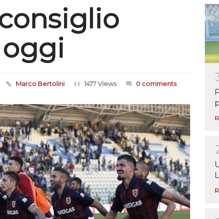
consiglio
 oggi
Marco Bertolini
1477 Views
0 comments
P
p
R
U
L
R