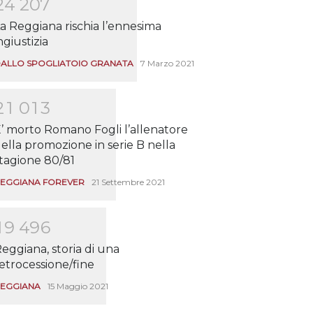
2
4
2
0
7
a Reggiana rischia l’ennesima
ngiustizia
ALLO SPOGLIATOIO GRANATA
7 Marzo 2021
2
1
0
1
3
’ morto Romano Fogli l’allenatore
ella promozione in serie B nella
tagione 80/81
EGGIANA FOREVER
21 Settembre 2021
1
9
4
9
6
eggiana, storia di una
etrocessione/fine
EGGIANA
15 Maggio 2021