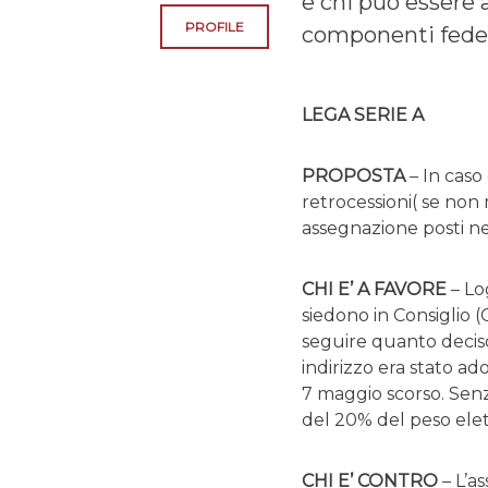
e chi può essere a
PROFILE
componenti feder
LEGA SERIE A
PROPOSTA
– In caso
retrocessioni( se no
assegnazione posti 
CHI E’ A FAVORE
– Lo
siedono in Consiglio 
seguire quanto decis
indirizzo era stato a
7 maggio scorso. Senz
del 20% del peso elet
CHI E’ CONTRO
– L’as