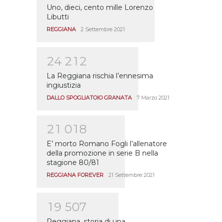
Uno, dieci, cento mille Lorenzo
Libutti
REGGIANA
2 Settembre 2021
2
4
2
1
2
La Reggiana rischia l’ennesima
ingiustizia
DALLO SPOGLIATOIO GRANATA
7 Marzo 2021
2
1
0
1
8
E’ morto Romano Fogli l’allenatore
della promozione in serie B nella
stagione 80/81
REGGIANA FOREVER
21 Settembre 2021
1
9
5
0
7
Reggiana, storia di una