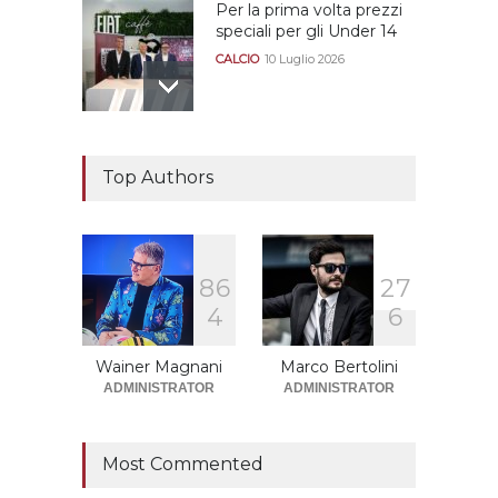
Per la prima volta prezzi
speciali per gli Under 14
CALCIO
10 Luglio 2026
Il "faccia a faccia" Salerno-
Dionigi
Top Authors
CALCIOMERCATO GRANATA
29 Giugno 2026
8
6
2
7
Sono solo sette le
4
6
squadre che sono state
promosse la stagione
successiva alla
Wainer Magnani
Marco Bertolini
retrocessione
ADMINISTRATOR
ADMINISTRATOR
CALCIOMERCATO GRANATA
12 Giugno 2026
Most Commented