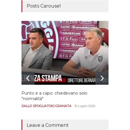
Posts Carousel
Punto e a capo: chiedevano solo
Bernar
"normalità"
Portan
andar
DALLO SPOGLIATOIO GRANATA
16 Luglio 2026
CALCIO
Leave a Comment