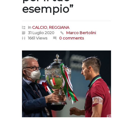
esempio”
In
CALCIO
,
REGGIANA
31 Luglio 2020
Marco Bertolini
1661 Views
0 comments