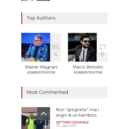
Il "faccia a faccia" Salerno-
Dionigi
Top Authors
CALCIOMERCATO GRANATA
29 Giugno 2026
8
6
2
7
Sono solo sette le
4
6
squadre che sono state
promosse la stagione
successiva alla
Wainer Magnani
Marco Bertolini
retrocessione
ADMINISTRATOR
ADMINISTRATOR
CALCIOMERCATO GRANATA
12 Giugno 2026
Most Commented
Non “spegnete” mai i
sogni di un bambino
SETTORE GIOVANILE
29 Luglio 2021