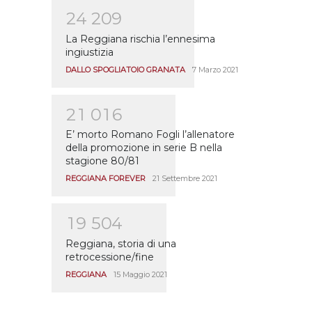
2
4
2
0
9
La Reggiana rischia l’ennesima
ingiustizia
DALLO SPOGLIATOIO GRANATA
7 Marzo 2021
2
1
0
1
6
E’ morto Romano Fogli l’allenatore
della promozione in serie B nella
stagione 80/81
REGGIANA FOREVER
21 Settembre 2021
1
9
5
0
4
Reggiana, storia di una
retrocessione/fine
REGGIANA
15 Maggio 2021