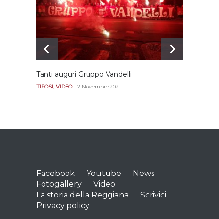
REGGIANA
15 Aprile 2021
Tanti auguri Gruppo Vandelli
Le imm
Diana
TIFOSI
,
VIDEO
2 Novembre 2021
REGGI
Facebook
Youtube
News
Fotogallery
Video
La storia della Reggiana
Scrivici
Privacy policy