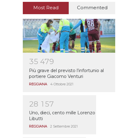
Most Read
Commented
3
5
4
7
9
Più grave del previsto l’infortunio al
portiere Giacomo Venturi
REGGIANA
4 Ottobre 2021
2
8
1
5
7
Uno, dieci, cento mille Lorenzo
Libutti
REGGIANA
2 Settembre 2021