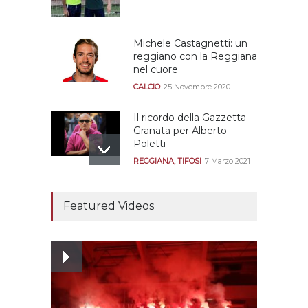
Michele Castagnetti: un
reggiano con la Reggiana
nel cuore
CALCIO
25 Novembre 2020
Il ricordo della Gazzetta
Granata per Alberto
Poletti
REGGIANA
,
TIFOSI
7 Marzo 2021
Tutte le modalità per
assistere agli allenamenti
Featured Videos
e alle amichevoli
REGGIANA
19 Luglio 2021
Ecco le prove
dell’incongruenza delle
due sentenze