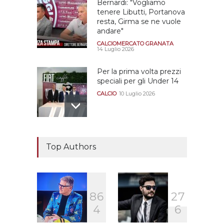
Bernardi: "Vogliamo
tenere Libutti, Portanova
resta, Girma se ne vuole
andare"
CALCIOMERCATO GRANATA
14 Luglio 2026
Per la prima volta prezzi
speciali per gli Under 14
CALCIO
10 Luglio 2026
Il "faccia a faccia" Salerno-
Dionigi
Top Authors
CALCIOMERCATO GRANATA
29 Giugno 2026
8
6
2
7
Sono solo sette le
4
6
squadre che sono state
promosse la stagione