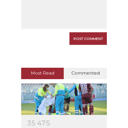
Most Read
Commented
3
5
4
7
5