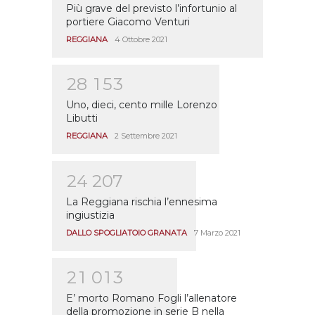
Più grave del previsto l’infortunio al
portiere Giacomo Venturi
REGGIANA
4 Ottobre 2021
2
8
1
5
3
Uno, dieci, cento mille Lorenzo
Libutti
REGGIANA
2 Settembre 2021
2
4
2
0
7
La Reggiana rischia l’ennesima
ingiustizia
DALLO SPOGLIATOIO GRANATA
7 Marzo 2021
2
1
0
1
3
E’ morto Romano Fogli l’allenatore
della promozione in serie B nella