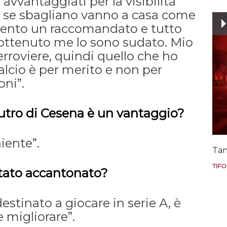
 avvantaggiati per la visibilità
se sbagliano vanno a casa come
 sento un raccomandato e tutto
 ottenuto me lo sono sudato. Mio
erroviere, quindi quello che ho
alcio è per merito e non per
ni”.
utro di Cesena è un vantaggio?
iente”.
Tan
TIFO
stato accantonato?
estinato a giocare in serie A, è
 migliorare”.