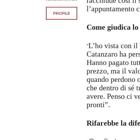
racchiude così il
l’appuntamento c
PROFILE
Come giudica lo
L’ho vista con il
“
Catanzaro ha pers
Hanno pagato tutt
prezzo, ma il valo
quando perdono o 
che dentro di sé
avere. Penso ci v
pronti”.
Rifarebbe la dif