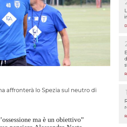
L
i
D
E
d
s
R
a affronterà lo Spezia sul neutro di
R
r
R
’ossessione ma è un obiettivo”