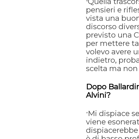
Quella trasco
“
pensieri e rifl
vista una buo
discorso dive
previsto una 
per mettere tan
volevo avere u
indietro, prob
scelta ma non
Dopo Ballardin
Alvini?
Mi dispiace s
“
viene esonerat
dispiacerebbe
è di basso pro