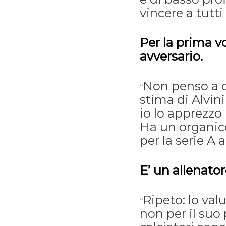
vincere a tutti 
Per la prima v
avversario.
Non penso a 
“
stima di Alvini
io lo apprezzo
Ha un organico
per la serie A 
E’ un allenato
Ripeto: lo val
“
non per il suo 