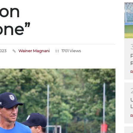
non
one”
2023
Wainer Magnani
1701 Views
P
p
R
U
L
R