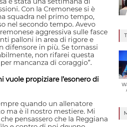
rsa è stata una settimana di
essioni. Con la Cremonese si è
na squadra nel primo tempo,
rso nel secondo tempo. Avevo
Cremonese aggressiva sulle fasce
T
ti palloni in area di rigore e
n difensore in più. Se tornassi
abilmente, non rifarei questa
 per mancanza di coraggio”.
i vuole propiziare l’esonero di
Wa
empre quando un allenatore
o ma è il nostro mestiere. Mi
 che pensassero che la Reggiana
filo e contro di noi devono