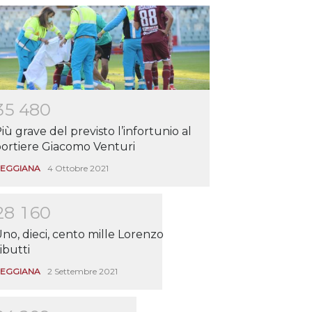
3
5
4
8
0
iù grave del previsto l’infortunio al
ortiere Giacomo Venturi
EGGIANA
4 Ottobre 2021
2
8
1
6
0
no, dieci, cento mille Lorenzo
ibutti
EGGIANA
2 Settembre 2021