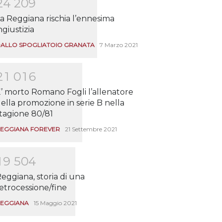
2
4
2
0
9
a Reggiana rischia l’ennesima
ngiustizia
ALLO SPOGLIATOIO GRANATA
7 Marzo 2021
2
1
0
1
6
’ morto Romano Fogli l’allenatore
ella promozione in serie B nella
tagione 80/81
EGGIANA FOREVER
21 Settembre 2021
1
9
5
0
4
eggiana, storia di una
etrocessione/fine
EGGIANA
15 Maggio 2021