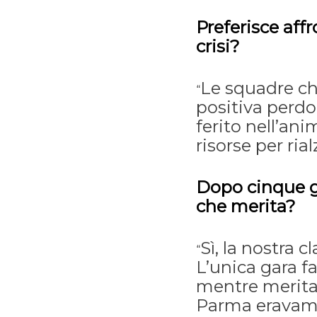
Preferisce aff
crisi?
Le squadre ch
“
positiva perdo
ferito nell’ani
risorse per rial
Dopo cinque g
che merita?
Sì, la nostra c
“
L’unica gara f
mentre meritav
Parma eravamo