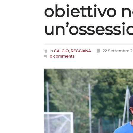
obiettivo 
un’ossessi
In
CALCIO
,
REGGIANA
22 Settembre 
0 comments