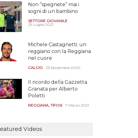
Non “spegnete” mai i
sogni di un bambino
SETTORE GIOVANILE
29 Luglio 2021
Michele Castagnetti: un
reggiano con la Reggiana
nel cuore
CALCIO
25 Novembre 2020
Il ricordo della Gazzetta
Granata per Alberto
Poletti
REGGIANA
,
TIFOSI
7 Marzo 2021
Tutte le modalità per
assistere agli allenamenti
eatured Videos
e alle amichevoli