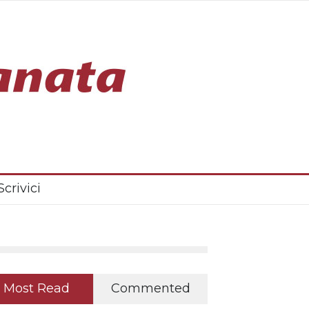
Scrivici
Most Read
Commented