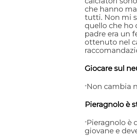
calciatori sono
che hanno ma 
tutti. Non mi
quello che ho
padre era un f
ottenuto nel c
raccomandazio
Giocare sul ne
Non cambia n
“
Pieragnolo è 
Pieragnolo è d
“
giovane e deve