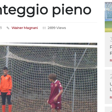
nteggio pieno
1
Wainer Magnani
2699 Views
P
p
R
U
L
R