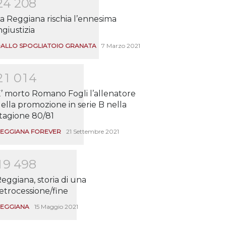
2
4
2
0
8
a Reggiana rischia l’ennesima
ngiustizia
ALLO SPOGLIATOIO GRANATA
7 Marzo 2021
2
1
0
1
4
’ morto Romano Fogli l’allenatore
ella promozione in serie B nella
tagione 80/81
EGGIANA FOREVER
21 Settembre 2021
1
9
4
9
8
eggiana, storia di una
etrocessione/fine
EGGIANA
15 Maggio 2021