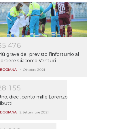
3
5
4
7
6
iù grave del previsto l’infortunio al
ortiere Giacomo Venturi
EGGIANA
4 Ottobre 2021
2
8
1
5
5
no, dieci, cento mille Lorenzo
ibutti
EGGIANA
2 Settembre 2021