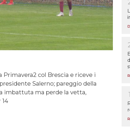
L
i
D
E
d
s
a Primavera2 col Brescia e riceve i
R
presidente Salerno; pareggio della
a imbattuta ma perde la vetta,
 14
R
r
R