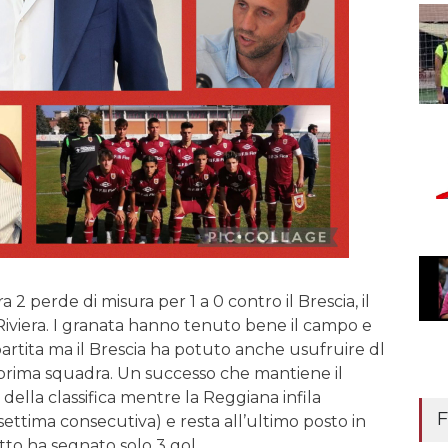
2 perde di misura per 1 a 0 contro il Brescia, il
 Riviera. I granata hanno tenuto bene il campo e
partita ma il Brescia ha potuto anche usufruire dl
 prima squadra. Un successo che mantiene il
i della classifica mentre la Reggiana infila
F
settima consecutiva) e resta all’ultimo posto in
utto ha segnato solo 3 gol