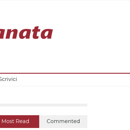
Scrivici
Most Read
Commented