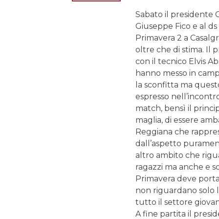
Sabato il presidente 
Giuseppe Fico e al ds
Primavera 2 a Casalgr
oltre che di stima. Il
con il tecnico Elvis A
hanno messo in campo
la sconfitta ma quest
espresso nell’incontro
match, bensì il princ
maglia, di essere amb
Reggiana che rappres
dall’aspetto puramente
altro ambito che rigu
ragazzi ma anche e so
Primavera deve portar
non riguardano solo 
tutto il settore giovan
A fine partita il pres