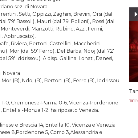
dano sez. di Novara
ntini, Setti, Oppizzi, Zaghini, Brevini, Orsi (dal
(dal 79′ Bassoli), Mauri (dal 79′ Polloni), Rossi (dal
p. Monteverdi, Manzotti, Rubino, Azzi, Fermi,
. Abbruscato).
fo, Riviera, Bertoni, Castellini, Maccherini,
), Mor (dal 59′ Ferro), Del Barba, Ndoj (dal 72′
al 59′ Iddrissou). A disp. Gallina, Lonati, Danesi,
i Novara
or (B), Ndoj (B), Bertoni (B), Ferro (B), Iddrissou
Tan
TIFO
ia 1-0, Cremonese-Parma 0-6, Vicenza-Pordenone
, Entella -Monza 1-2, ha riposato Venezia.
nese e Brescia 14, Entella 10, Vicenza e Venezia
onese 8,Pordenone 5, Como 3,Alessandria e