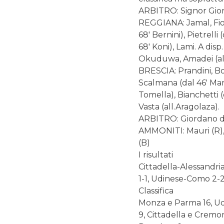
ARBITRO: Signor Gior
REGGIANA: Jamal, Fiore
68′ Bernini), Pietrelli 
68′ Koni), Lami. A dis
Okuduwa, Amadei (all
BRESCIA: Prandini, Boa
Scalmana (dal 46′ Manu
Tomella), Bianchetti (d
Vasta (all.Aragolaza).
ARBITRO: Giordano d
AMMONITI: Mauri (R), M
(B)
I risultati
Cittadella-Alessandr
1-1, Udinese-Como 2-2
Classifica
Monza e Parma 16, Udi
9, Cittadella e Crem