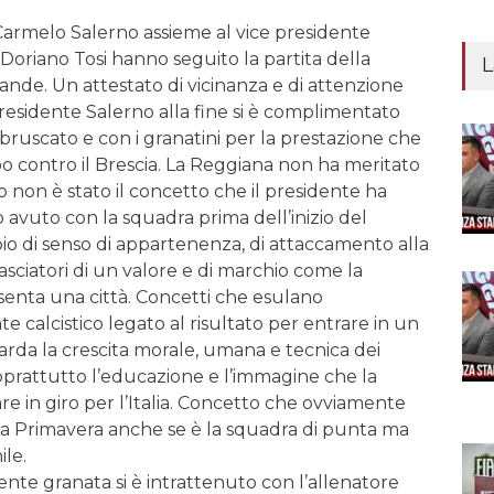
Carmelo Salerno assieme al vice presidente
 Doriano Tosi hanno seguito la partita della
L
ande. Un attestato di vicinanza e di attenzione
 presidente Salerno alla fine si è complimentato
bbruscato e con i granatini per la prestazione che
 contro il Brescia. La Reggiana non ha meritato
o non è stato il concetto che il presidente ha
 avuto con la squadra prima dell’inizio del
ipio di senso di appartenenza, di attaccamento alla
asciatori di un valore e di marchio come la
enta una città. Concetti che esulano
 calcistico legato al risultato per entrare in un
arda la crescita morale, umana e tecnica dei
prattutto l’educazione e l’immagine che la
e in giro per l’Italia. Concetto che ovviamente
la Primavera anche se è la squadra di punta ma
ile.
idente granata si è intrattenuto con l’allenatore