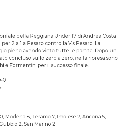
ionfale della Reggiana Under 17 di Andrea Costa
a per 2 a 1 a Pesaro contro la Vis Pesaro. La
io pieno avendo vinto tutte le partite. Dopo un
to concluso sullo zero a zero, nella ripresa sono
i e Formentini per il successo finale.
0-0
3
0, Modena 8, Teramo 7, Imolese 7, Ancona 5,
 Gubbio 2, San Marino 2