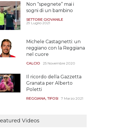
Non “spegnete” mai i
sogni di un bambino
SETTORE GIOVANILE
29 Luglio 2021
Michele Castagnetti: un
reggiano con la Reggiana
nel cuore
CALCIO
25 Novembre 2020
Il ricordo della Gazzetta
Granata per Alberto
Poletti
REGGIANA
,
TIFOSI
7 Marzo 2021
Tutte le modalità per
assistere agli allenamenti
eatured Videos
e alle amichevoli