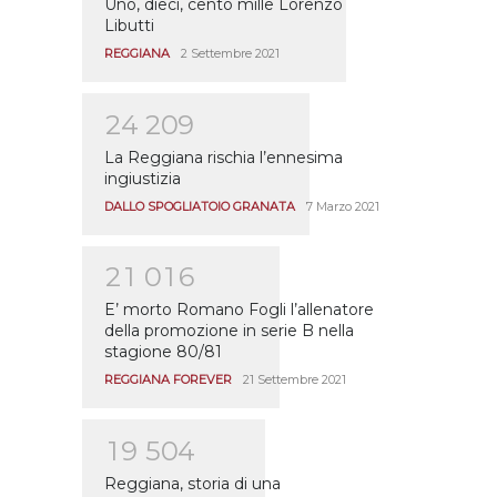
Uno, dieci, cento mille Lorenzo
Libutti
REGGIANA
2 Settembre 2021
2
4
2
0
9
La Reggiana rischia l’ennesima
ingiustizia
DALLO SPOGLIATOIO GRANATA
7 Marzo 2021
2
1
0
1
6
E’ morto Romano Fogli l’allenatore
della promozione in serie B nella
stagione 80/81
REGGIANA FOREVER
21 Settembre 2021
1
9
5
0
4
Reggiana, storia di una