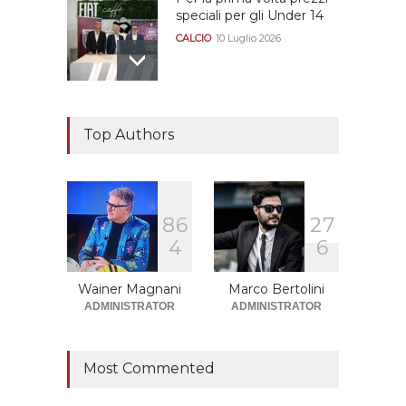
speciali per gli Under 14
CALCIO
10 Luglio 2026
Il "faccia a faccia" Salerno-
Dionigi
Top Authors
CALCIOMERCATO GRANATA
29 Giugno 2026
8
6
2
7
Sono solo sette le
4
6
squadre che sono state
promosse la stagione
successiva alla
Wainer Magnani
Marco Bertolini
retrocessione
ADMINISTRATOR
ADMINISTRATOR
CALCIOMERCATO GRANATA
12 Giugno 2026
Most Commented