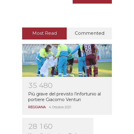
Most Read
Commented
3
5
4
8
0
Più grave del previsto l’infortunio al
portiere Giacomo Venturi
REGGIANA
4 Ottobre 2021
2
8
1
6
0