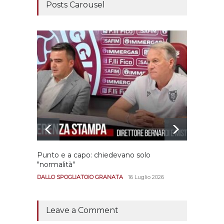
Posts Carousel
Punto e a capo: chiedevano solo
Bernar
"normalità"
Portan
andar
DALLO SPOGLIATOIO GRANATA
16 Luglio 2026
CALCIO
Leave a Comment