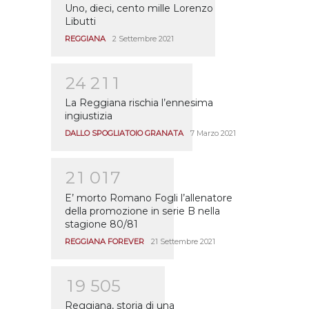
Uno, dieci, cento mille Lorenzo
Libutti
REGGIANA
2 Settembre 2021
2
4
2
1
1
La Reggiana rischia l’ennesima
ingiustizia
DALLO SPOGLIATOIO GRANATA
7 Marzo 2021
2
1
0
1
7
E’ morto Romano Fogli l’allenatore
della promozione in serie B nella
stagione 80/81
REGGIANA FOREVER
21 Settembre 2021
1
9
5
0
5
Reggiana, storia di una