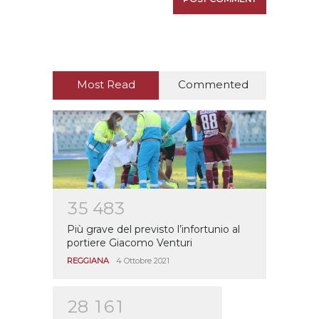
Most Read
Commented
3
5
4
8
3
Più grave del previsto l’infortunio al
portiere Giacomo Venturi
REGGIANA
4 Ottobre 2021
2
8
1
6
1