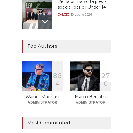
Per la prima volta prezzi
speciali per gli Under 14
CALCIO
10 Luglio 2026
Il "faccia a faccia" Salerno-
Dionigi
Top Authors
CALCIOMERCATO GRANATA
29 Giugno 2026
8
6
2
7
Sono solo sette le
4
6
squadre che sono state
promosse la stagione
successiva alla
Wainer Magnani
Marco Bertolini
retrocessione
ADMINISTRATOR
ADMINISTRATOR
CALCIOMERCATO GRANATA
12 Giugno 2026
Most Commented