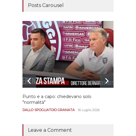
Posts Carousel
Punto e a capo: chiedevano solo
Bernar
"normalità"
Portan
andar
DALLO SPOGLIATOIO GRANATA
16 Luglio 2026
CALCIO
Leave a Comment