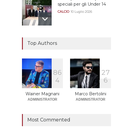
speciali per gli Under 14
CALCIO
10 Luglio 2026
Il "faccia a faccia" Salerno-
Dionigi
Top Authors
CALCIOMERCATO GRANATA
29 Giugno 2026
8
6
2
7
Sono solo sette le
4
6
squadre che sono state
promosse la stagione
successiva alla
Wainer Magnani
Marco Bertolini
retrocessione
ADMINISTRATOR
ADMINISTRATOR
CALCIOMERCATO GRANATA
12 Giugno 2026
Most Commented