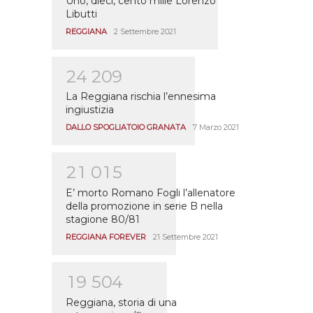
Uno, dieci, cento mille Lorenzo
Libutti
REGGIANA
2 Settembre 2021
2
4
2
0
9
La Reggiana rischia l’ennesima
ingiustizia
DALLO SPOGLIATOIO GRANATA
7 Marzo 2021
2
1
0
1
5
E’ morto Romano Fogli l’allenatore
della promozione in serie B nella
stagione 80/81
REGGIANA FOREVER
21 Settembre 2021
1
9
5
0
4
Reggiana, storia di una