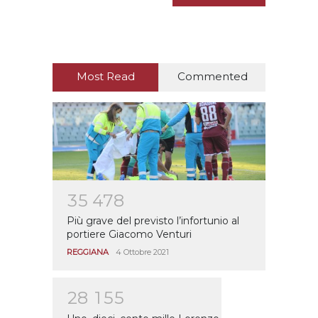
Most Read
Commented
3
5
4
7
8
Più grave del previsto l’infortunio al
portiere Giacomo Venturi
REGGIANA
4 Ottobre 2021
2
8
1
5
5