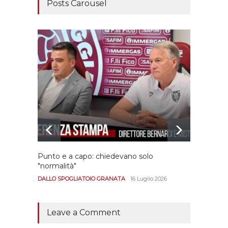
Posts Carousel
Punto e a capo: chiedevano solo
Bernar
"normalità"
Portan
andar
DALLO SPOGLIATOIO GRANATA
16 Luglio 2026
CALCIO
Leave a Comment